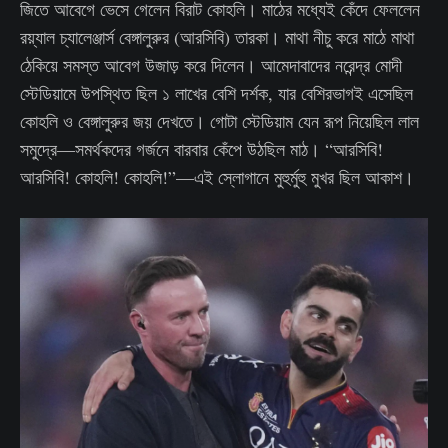
জিতে আবেগে ভেসে গেলেন বিরাট কোহলি। মাঠের মধ্যেই কেঁদে ফেললেন
রয়্যাল চ্যালেঞ্জার্স বেঙ্গালুরুর (আরসিবি) তারকা। মাথা নীচু করে মাঠে মাথা
ঠেকিয়ে সমস্ত আবেগ উজাড় করে দিলেন। আমেদাবাদের নরেন্দ্র মোদী
স্টেডিয়ামে উপস্থিত ছিল ১ লাখের বেশি দর্শক, যার বেশিরভাগই এসেছিল
কোহলি ও বেঙ্গালুরুর জয় দেখতে। গোটা স্টেডিয়াম যেন রূপ নিয়েছিল লাল
সমুদ্রে—সমর্থকদের গর্জনে বারবার কেঁপে উঠছিল মাঠ। “আরসিবি!
আরসিবি! কোহলি! কোহলি!”—এই স্লোগানে মুহুর্মুহু মুখর ছিল আকাশ।