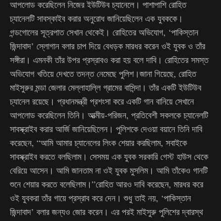
আপলোড করেছিলেন নিজের ইউটিউব চ্যানেলে। পাশাপাশি রোহিত
চ্যানেলটি সাবস্কাইব করার অনুরোধ জানিয়েছিলেন এক যুবককে।
গন্ডগোলের সূত্রপাত সেখান থেকেই। রোহিতের অভিযোগ, ‘পাকিস্তান
জিন্দাবাদ’ স্লোগান বলার চাপ দিয়ে বেধড়ক মারধর করেন ওই যুবক ও তাঁর
সঙ্গীরা। এমনকী তাঁর উপর প্রস্রাবও করা হয় বলে দাবি। রোহিতের সমস্ত
অভিযোগ খতিয়ে দেখতে তদন্ত নেমেছে পুলিশ।জানা গিয়েছে, রোহিত
মাইসুরুর মন্ডা জেলার মেল্লাহাল্লি গ্রামের বাসিন্দা। তাঁর একটি ইউটিউব
চ্যানেল রয়েছে। প্রধানমন্ত্রী প্রশংসা করে একটি গান বানিয়ে সেখানে
আপলোড করেছিলেন তিনি। আত্মীয়-পরিজন, প্রতিবেশী সকলকে চ্যানেলটি
সাবস্ক্রাইব করার আর্জি জানিয়েছিলেন। পুলিশকে দেওয়া বয়ানে তিনি দাবি
করেছেন, “আমি আমার চ্যানেলের লিংক শেয়ার করছিলাম, সবাইকে
সাবস্ক্রাইব করতে বলছিলাম। সেসময় এক যুবক সরকারি গেস্ট হাউস থেকে
বেরিয়ে আসেন। আমি জানতাম না ওই যুবক মুসলিম। আমি তাঁকেও গানটি
শুনে শেয়ার করতে বলেছিলাম।”রোহিত আরও দাবি করেছেন, মারধর করে
ওই যুবকরা তাঁর গায়ে প্রস্রাব করে দেন। শুধু তাই নয়, ‘পাকিস্তান
জিন্দাবাদ’ বলার জন্যও জোর করেন। এর পরই মাইসুরু পুলিশের দ্বারস্থ