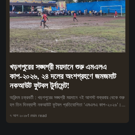
খড়গপুরের সঙ্ঘশ্রী ময়দানে শুরু এমএলএ
কাপ-২০২৬, ২৪ দলের অংশগ্রহণে জমজমাট
নকআউট ফুটবল টুর্নামেন্ট!
অরিন্দম চক্রবর্তী : খড়গপুরের সঙ্ঘশ্রী ময়দানে ৭ই আগস্ট শুক্রবার থেকে শুরু
হল তিন দিনব্যাপী নকআউট ফুটবল প্রতিযোগিতা 'এমএলএ কাপ-২০২৬'।
ক্রীড়াচর্
৭ আগ ২০২৬
1 min read