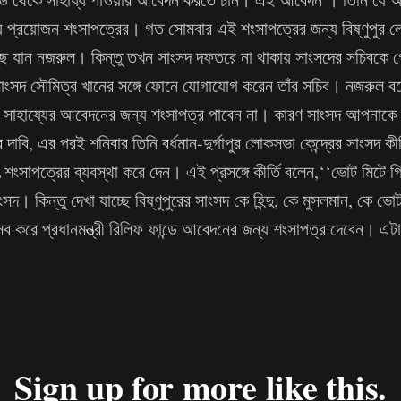
য প্রয়োজন শংসাপত্রের। গত সোমবার এই শংসাপত্রের জন্য বিষ্ণুপুর লো
ছে যান নজরুল। কিন্তু তখন সাংসদ দফতরে না থাকায় সাংসদের সচিবকে 
 সাংসদ সৌমিত্র খানের সঙ্গে ফোনে যোগাযোগ করেন তাঁর সচিব। নজরুল ব
াহায্যের আবেদনের জন্য শংসাপত্র পাবেন না। কারণ সাংসদ আপনাকে শ
বি, এর পরই শনিবার তিনি বর্ধমান-দুর্গাপুর লোকসভা কেন্দ্রের সাংসদ কীর
 শংসাপত্রের ব্যবস্থা করে দেন। এই প্রসঙ্গে কীর্তি বলেন,‘‘ভোট মিটে
সদ। কিন্তু দেখা যাচ্ছে বিষ্ণুপুরের সাংসদ কে হিন্দু, কে মুসলমান, কে ভ
ব করে প্রধানমন্ত্রী রিলিফ ফান্ডে আবেদনের জন্য শংসাপত্র দেবেন। এট
Sign up for more like this.