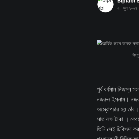
Biplabi
২০ জুল ২০২৪
বিষ্
পূর্ব বর্ধমান নিজস্ব স
নজরুল ইসলাম। নজরুল 
অস্ত্রোপচার হয় তাঁর
সাত লক্ষ টাকা । কেম
তিনি সেই চিকিৎসা ক
প্রধানমন্ত্রী রিলিফ