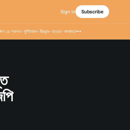
Sign in
Subscribe
্ষিণ ২৪ পরগনা
- মুর্শিদাবাদ
- বীরভূম
- হাওড়া
- কলকাতা
্ত
েপি
!