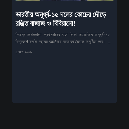
ভারতীয় অনূর্ধ্ব-১৫ দলের কোচের দৌড়ে
রঞ্জিত বাজাজ ও বিবিয়ানো!
নিজস্ব সংবাদদাতা: প্রথমবারের মতো ফিফা আয়োজিত অনূর্ধ্ব-১৫
বিশ্বকাপ চলতি বছরের অক্টোবরে আজারবাইজানে অনুষ্ঠিত হবে। এই
প্রতিযোগিতায় ফিফার
৬ আগ ২০২৬