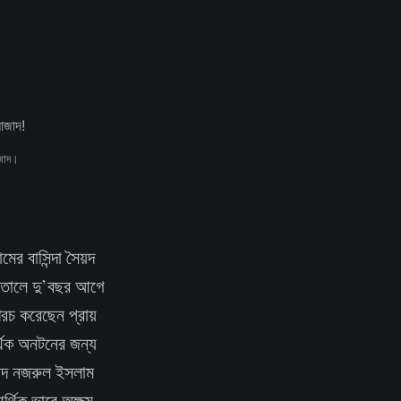
আজাদ।
ামের বাসিন্দা সৈয়দ
পাতালে দু’বছর আগে
খরচ করেছেন প্রায়
্থিক অনটনের জন্য
ৈয়দ নজরুল ইসলাম
্থিক ভাবে অক্ষম,