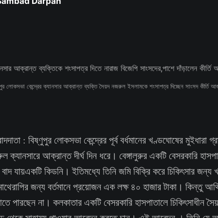
 Sambad Darpan
ণুপুর লোকসভা কেন্দ্রের ক্যানসার আক্রান্ত ব্যক্তি সৈয়দ নজরুল ইসলামকে শংসাপত্র দিচ্ছেন সাংসদ কীর্তি 
ংবাদদাতা : বিষ্ণুপুর লোকসভা কেন্দ্রের পূর্ব বর্ধমানের খণ্ডঘোষের মুইধারা গ্র
ক্যানসারে আক্রান্ত দীর্ঘ দিন ধরে। বেঙ্গালুরুর একটি বেসরকারি হাস
। বাদ যায়একটি কিডনি। ইতিমধ্যে তিনি জমি বিক্রি করে চিকিৎসার জন্য 
োথেরাপির জন্য বর্তমানে প্রয়োজন এক লক্ষ ৪০ হাজার টাকা। কিন্তু আর
রাতে পারছেন না। কলকাতার একটি বেসরকারি হাসপাতালে চিকিৎসাধীন স
 ফান্ড থেকে সাহায্য পাওয়ার আবেদন করতে চান। এই আবেদন । তিনি যে আর