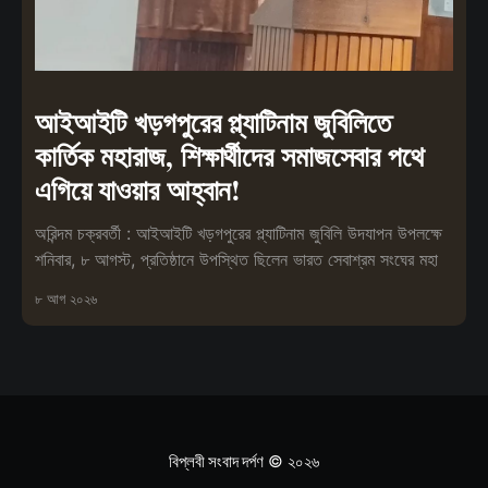
আইআইটি খড়গপুরের প্ল্যাটিনাম জুবিলিতে
কার্তিক মহারাজ, শিক্ষার্থীদের সমাজসেবার পথে
এগিয়ে যাওয়ার আহ্বান!
অরিন্দম চক্রবর্তী : আইআইটি খড়গপুরের প্ল্যাটিনাম জুবিলি উদযাপন উপলক্ষে
শনিবার, ৮ আগস্ট, প্রতিষ্ঠানে উপস্থিত ছিলেন ভারত সেবাশ্রম সংঘের মহা
৮ আগ ২০২৬
বিপ্লবী সংবাদ দর্পণ
© ২০২৬