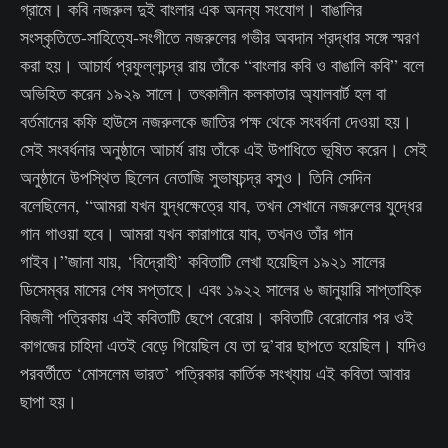
গ্রামে। কবি নজরুল দুই বাংলার এক অনন্য সংযোগ। বাঙালির
সংস্কৃতিতে-সাহিত্যে-সংগীতে নজরুলের গভীর অবদান শ্রদ্ধার সঙ্গে স্মরণ
করা হয়। আচার্য প্রফুল্লচন্দ্র রায় তাঁকে “বাংলার কবি ও বাঙালি কবি” বলে
অভিহিত করেন ১৯২৯ সালে। তৎকালীন কলকাতার অ্যালবার্ট হল বা
বর্তমানের কফি হাউসে নজরুলকে জাতির পক্ষ থেকে সংবর্ধনা দেওয়া হয়।
সেই সংবর্ধনার অনুষ্ঠানে আচার্য রায় তাঁকে এই উপাধিতে ভূষিত করেন। সেই
অনুষ্ঠানে উপস্থিত ছিলেন নেতাজি সুভাষচন্দ্র বসুও। তিনি সেদিন
বলেছিলেন, “আমরা যখন যুদ্ধক্ষেত্রে যাব, তখন সেখানে নজরুলের যুদ্ধের
গান গাওয়া হবে। আমরা যখন কারাগারে যাব, তখনও তাঁর গান
গাইব।”জানা যায়, ‘বিদ্রোহী’ কবিতাটি লেখা হয়েছিল ১৯২১ সালের
ডিসেম্বর মাসের শেষ সপ্তাহে। এবং ১৯২২ সালের ৬ জানুয়ারি সাপ্তাহিক
বিজলী পত্রিকায় এই কবিতাটি ছেপে বেরোয়। কবিতাটি বেরোনোর পর ওই
কাগজের চাহিদা এতই বেড়ে গিয়েছিল যে তা দু’বার ছাপতে হয়েছিল। যদিও
পরবর্তীতে ‘মোসলেম ভারত’ পত্রিকার কার্তিক সংখ্যায় এই কবিতা আবার
ছাপা হয়।