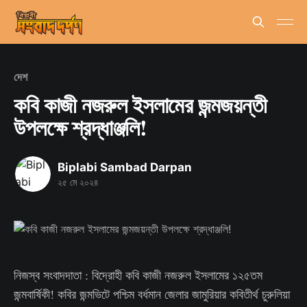
দেশ
কবি কাজী নজরুল ইসলামের জন্মজয়ন্তী
উপলক্ষে শ্রদ্ধাঞ্জলি!
Biplabi Sambad Darpan
২৫ মে ২০২৪
নিজস্ব সংবাদদাতা : বিদ্রোহী কবি কাজী নজরুল ইসলামের ১২৫তম
জন্মবার্ষিকী! কবির জন্মভিটে পশ্চিম বর্ধমান জেলার জামুরিয়ার কবিতীর্থ চুরুলিয়া