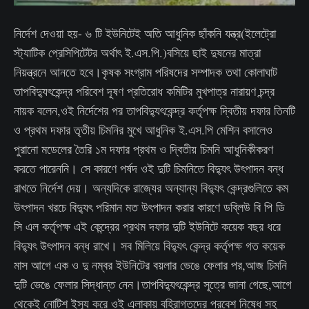
নির্দেশ দেওয়া হয়- ৬ টি ইউনিটেই অতি আধুনিক ছাঁকনি যন্ত্র(ইলেট্রো
স্ট্যাটিক প্রেসিপিটেটর অর্থাৎ ই.এস.পি.)বসিয়ে ছাই দুষনের মাত্রা
নিয়ন্ত্রনে আনতে হবে।কৃষক সংগ্রাম পরিষদের সম্পাদক তথা কোলাঘাট
তাপবিদ্যুৎকেন্দ্র পরিবেশ দূষণ প্রতিরোধ কমিটির মুখপাত্র নারায়ণ চন্দ্র
নায়ক বলেন,ওই নির্দেশের পর তাপবিদ্যুৎকেন্দ্র কর্তৃপক্ষ দ্বিতীয় দফার তিনটি
ও প্রথম দফার তৃতীয় চিমনির মুখে আধুনিক ই.এস.পি মেশিন বসালেও
পুরানো মডেলের তৈরি ১ম দফার প্রথম ও দ্বিতীয় চিমনি আধুনিকীকরণ
করতে পারেননি। সে কারণে পর্ষদ ওই দুটি চিমনিতে বিদ্যুৎ উৎপাদন বন্ধ
রাখতে নির্দেশ দেয়। অন্যদিকে রাজ্যের অন্যান্য বিদ্যুৎ কেন্দ্রগুলিতে কম
উৎপাদন খরচে বিদ্যুৎ পরিমান মত উৎপাদন করার কারণে ডব্লিউ বি পি ডি
সি এল কর্তৃপক্ষ এই কেন্দ্রের প্রথম দফার দুটি ইউনিটে কয়েক বছর ধরে
বিদ্যুৎ উৎপাদন বন্ধ রাখে। সব মিলিয়ে বিদ্যুৎ কেন্দ্র কর্তৃপক্ষ গত কয়েক
মাস আগে এক ও দু নম্বর ইউনিটের বয়লার ভেঙে ফেলার পর,আজ চিমনি
দুটি ভেঙে ফেলার সিদ্ধান্ত নেন।তাপবিদ্যুৎকেন্দ্র সূত্রে জানা গেছে,আগে
থেকেই নোটিশ ইস্যু করে ওই এলাকায় বহিরাগতদের প্রবেশ নিষেধ সহ