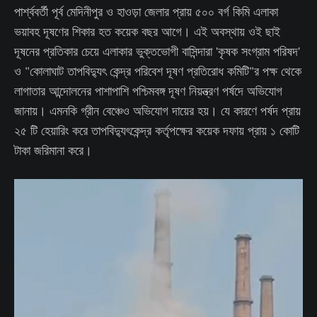
পার্শ্ববর্তী পূর্ব মেদিনীপুর ও হাওড়া জেলার প্রায় ৫০০ বর্গ কিমি এলাকা
ভয়াবহ দূষণের শিকার হত কয়েক বছর আগে। এই অবস্থায় ওই ছাই
দূষনের প্রতিকার চেয়ে এলাকার ভুক্তভোগী বাসিন্দারা 'কৃষক সংগ্রাম পরিষদ'
ও "কোলাঘাট তাপবিদ্যুৎ কেন্দ্র পরিবেশ দূষণ প্রতিরোধ কমিটি"র পক্ষ থেকে
লাগাতার আন্দোলনের পাশাপাশি পশ্চিমবঙ্গ দূষণ নিয়ন্ত্রণ পর্ষদে অভিযোগ
জানায়। এমনকি গ্রীন বেঞ্চেও অভিযোগ দায়ের হয়। যে কারণে পর্ষদ প্রায়
২৫ টি হেয়ারিং করে তাপবিদ্যুৎকেন্দ্র কর্তৃপক্ষের কয়েক দফায় প্রায় ১ কোটি
টাকা জরিমানা করে।