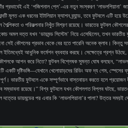
তাঁর প্রভাবেই এই ‘পজিশনাল প্লে’-এর নতুন সংস্করণ ‘লাভলপিয়ানা’ জা
ব্দটি মূলত এক ধরনের ইটালিয়ান ফ্যাশন ব্র্যান্ড, তবে ফুটবলে এটি হয়
ানে শৈল্পিকতা ও পরিকল্পনার নিখুঁত মিশ্রণ রয়েছে। ভারতের ফুটবল কৌশলে
োচ অমল দত্ত যখন ‘ডায়মন্ড সিস্টেম’ নিয়ে এসেছিলেন, তখন ভারতীয় 
ো সেই কৌশলের প্রভাব থেকে বের হতে পারেনি অনেক ক্লাব। কিন্তু স
ল ইতিমধ্যেই আধুনিক ফর্মেশন ব্যবহার করছে। সেক্ষেত্রে প্রশ্ন উঠছে,
কৌশলকে আপন করে নিতে? ফুটবল বিশ্লেষক সুমন্ত ঘোষ বলছেন, “লাভলপ
ি একটি দৃষ্টিভঙ্গি—যেখানে খেলোয়াড়দের রিডিং অফ দ্য গেম, স্পেসের ব্
্বপূর্ণ। ভারতীয় ফুটবলে একে সম্পূর্ণভাবে বাস্তবায়ন করতে হলে প্রয়োজন দী
বে সম্ভাবনা রয়েছে।” বিশ্ব ফুটবলে যখন কৌশলগত বিপ্লব ঘটছে, ভারতও 
 দত্তের ডায়মন্ডের পর এবার কি ‘লাভলপিয়ানা’র পালা? উত্তর সময়ই 