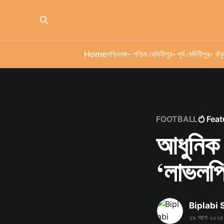
Home
পশ্চিমবঙ্গ
- পশ্চিম মেদিনীপুর
- পূর্ব মেদিনীপুর
- বাঁকু
FOOTBALL
Feat
আধুনিক 
‘লাভলপি
Biplabi
২৯ আগ ২০২৫