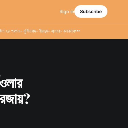
Sign in
Subscribe
্ষিণ ২৪ পরগনা
- মুর্শিদাবাদ
- বীরভূম
- হাওড়া
- কলকাতা
িওলার
দরজায়?