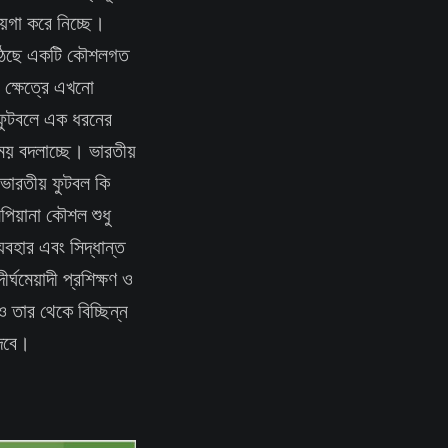
য়গা করে নিচ্ছে।
ে উঠেছে একটি কৌশলগত
র ক্ষেত্রে এখনো
ফুটবলে এক ধরনের
ময় বদলাচ্ছে। ভারতীয়
 ভারতীয় ফুটবল কি
িয়ানা কৌশল শুধু
যবহার এবং সিদ্ধান্ত
র্ঘমেয়াদী প্রশিক্ষণ ও
তার থেকে বিচ্ছিন্ন
দেবে।