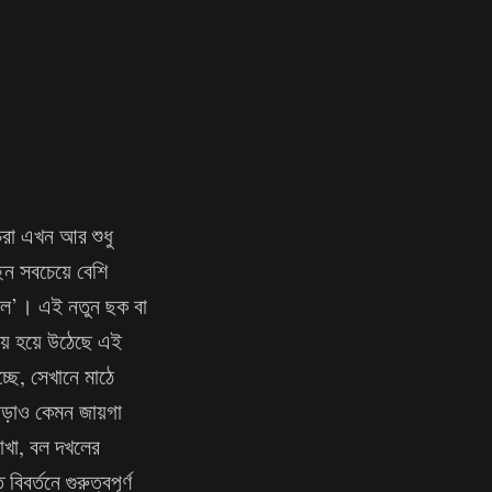
চরা এখন আর শুধু
েন সবচেয়ে বেশি
মডেল’। এই নতুন ছক বা
রিয় হয়ে উঠেছে এই
ছে, সেখানে মাঠে
ছাড়াও কেমন জায়গা
রাখা, বল দখলের
বর্তনে গুরুত্বপূর্ণ