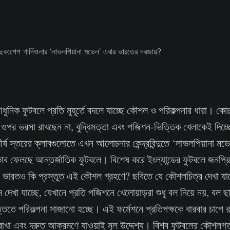
ুনিক ফুটবলে প্রতি মুহূর্তে বদলে যাচ্ছে কৌশল ও পরিকল্পনার ধারা। কো
ওপর ভরসা রাখছেন না, বুদ্ধিমত্তা এবং পজিশন-ভিত্তিক খেলাকেই দিচ্ছ
র্ষ স্তরের ক্লাবগুলোতে এখন আলোচনার কেন্দ্রবিন্দুতে ‘লাভলপিয়ানা 
ভাব ফেলছে আন্তর্জাতিক ফুটবলে। বিশেষ করে ইংল্যান্ডের ফুটবলে জনপ্
 ভারতও কি প্রস্তুত এই কৌশল গ্রহণে? ছবিতে যে কৌশলচিত্র দেখা যাচ্
দেখা যাচ্ছে, যেখানে প্রতি পজিশনে খেলোয়াড়রা শুধু বল নিয়ে নয়, বল 
িতে পরিকল্পনা সাজানো হচ্ছে। এই ফর্মেশনে প্রতিপক্ষকে বারবার চাপে 
ে রাখা এবং দ্রুত আক্রমণে যাওয়াই মূল উদ্দেশ্য। বিশ্ব ফুটবলের কৌশলগত বি