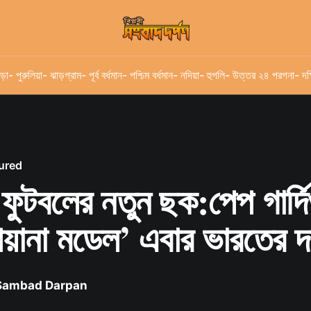
ড়া
- পুরুলিয়া
- ঝাড়গ্রাম
- পূর্ব বর্ধমান
- পশ্চিম বর্ধমান
- নদিয়া
- হুগলি
- উত্তর ২৪ পরগনা
- দক
ured
ফুটবলের নতুন ছক:পেপ গার্দ
য়ানা মডেল’ এবার ভারতের 
 Sambad Darpan