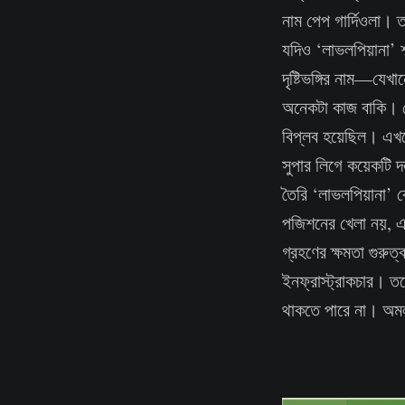
নাম পেপ গার্দিওলা। 
যদিও ‘লাভলপিয়ানা’ শ
দৃষ্টিভঙ্গির নাম—যেখ
অনেকটা কাজ বাকি। ক
বিপ্লব হয়েছিল। এখন
সুপার লিগে কয়েকটি দ
তৈরি ‘লাভলপিয়ানা’ 
পজিশনের খেলা নয়, এট
গ্রহণের ক্ষমতা গুরুত
ইনফ্রাস্ট্রাকচার। ত
থাকতে পারে না। অমল