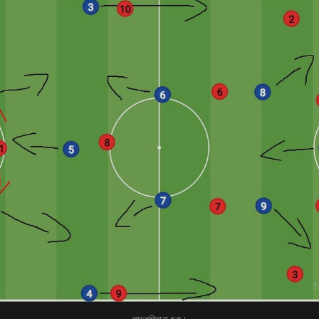
লাভলপিয়ানা ছক।