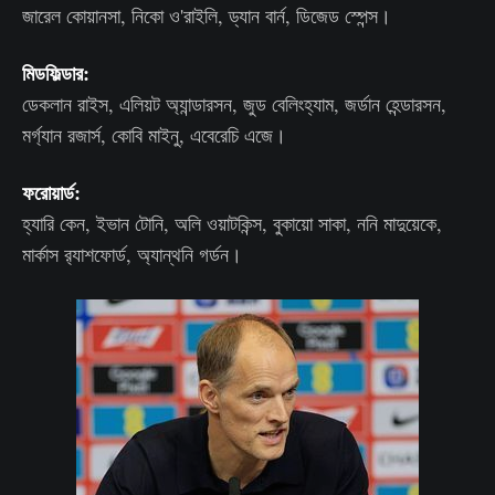
জারেল কোয়ানসা, নিকো ও'রাইলি, ড্যান বার্ন, ডিজেড স্পেন্স।
মিডফিল্ডার:
ডেকলান রাইস, এলিয়ট অ্যান্ডারসন, জুড বেলিংহ্যাম, জর্ডান হেন্ডারসন,
মর্গ্যান রজার্স, কোবি মাইনু, এবেরেচি এজে।
ফরোয়ার্ড:
হ্যারি কেন, ইভান টোনি, অলি ওয়াটকিন্স, বুকায়ো সাকা, ননি মাদুয়েকে,
মার্কাস র‍্যাশফোর্ড, অ্যান্থনি গর্ডন।