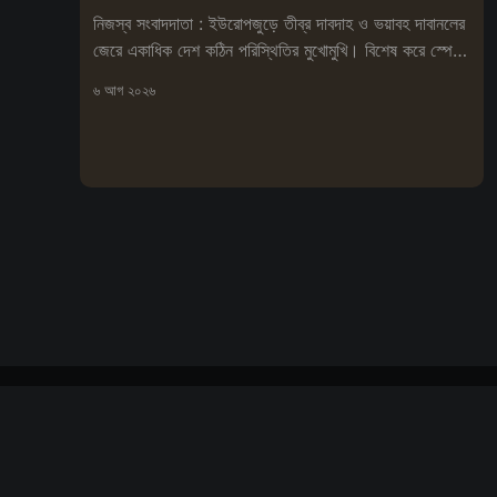
নিজস্ব সংবাদদাতা : ইউরোপজুড়ে তীব্র দাবদাহ ও ভয়াবহ দাবানলের
জেরে একাধিক দেশ কঠিন পরিস্থিতির মুখোমুখি। বিশেষ করে স্পেনে
আগুনে
৬ আগ ২০২৬
বিপ্লবী সংবাদ দর্পণ
© ২০২৬