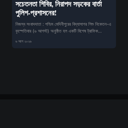
সচেতনতা শিবির, নিরাপদ সড়কের বার্তা
পুলিশ-প্রশাসনের!
নিজস্ব সংবাদদাতা : পশ্চিম মেদিনীপুরের বিদ্যাসাগর শিশু নিকেতন-এ
বৃহস্পতিবার (৬ আগস্ট) অনুষ্ঠিত হল একটি বিশেষ ট্রাফিক
সচেতনতা কর্মসূ
৬ আগ ২০২৬
Sign up
About us