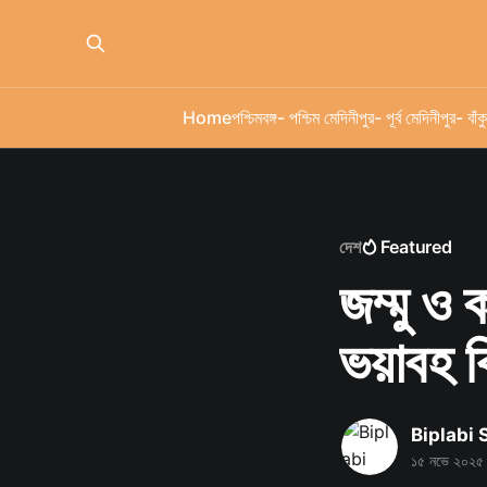
Home
পশ্চিমবঙ্গ
- পশ্চিম মেদিনীপুর
- পূর্ব মেদিনীপুর
- বাঁকু
দেশ
Featured
জম্মু ও 
ভয়াবহ ব
Biplabi
১৫ নভে ২০২৫