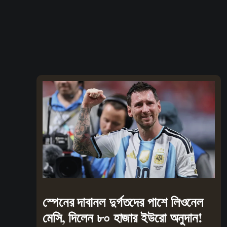
স্পেনের দাবানল দুর্গতদের পাশে লিওনেল
মেসি, দিলেন ৮০ হাজার ইউরো অনুদান!