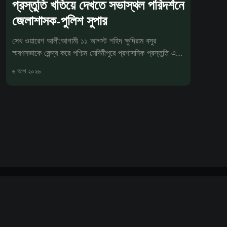
প্রস্তুতি খতিয়ে দেখতে সভাস্থল পরিদর্শনে
জেলাশাসক-পুলিশ সুপার
সেখ ওয়ারেশ আলী:আগামী ১১ আগস্ট শহিদ ক্ষুদিরাম বসুর
স্মরণসভাকে কেন্দ্র করে পশ্চিম মেদিনীপুরে প্রশাসনিক প্রস্তুতি এখন
চূড়ান্ত পর্যা
৬ আগ ২০২৬
Powered by Ghost