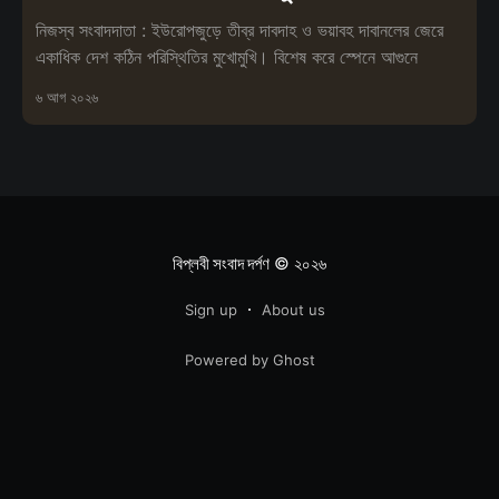
নিজস্ব সংবাদদাতা : ইউরোপজুড়ে তীব্র দাবদাহ ও ভয়াবহ দাবানলের জেরে
একাধিক দেশ কঠিন পরিস্থিতির মুখোমুখি। বিশেষ করে স্পেনে আগুনে
৬ আগ ২০২৬
বিপ্লবী সংবাদ দর্পণ
© ২০২৬
Sign up
About us
Powered by Ghost