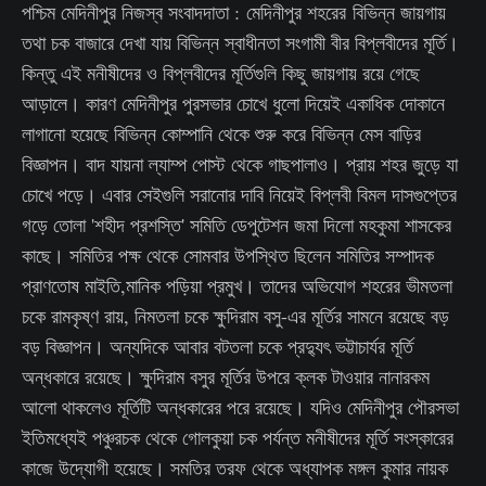
পশ্চিম মেদিনীপুর নিজস্ব সংবাদদাতা : মেদিনীপুর শহরের বিভিন্ন জায়গায়
তথা চক বাজারে দেখা যায় বিভিন্ন স্বাধীনতা সংগামী বীর বিপ্লবীদের মূর্তি।
কিন্তু এই মনীষীদের ও বিপ্লবীদের মূর্তিগুলি কিছু জায়গায় রয়ে গেছে
আড়ালে। কারণ মেদিনীপুর পুরসভার চোখে ধুলো দিয়েই একাধিক দোকানে
লাগানো হয়েছে বিভিন্ন কোম্পানি থেকে শুরু করে বিভিন্ন মেস বাড়ির
বিজ্ঞাপন। বাদ যায়না ল্যাম্প পোস্ট থেকে গাছপালাও। প্রায় শহর জুড়ে যা
চোখে পড়ে। এবার সেইগুলি সরানোর দাবি নিয়েই বিপ্লবী বিমল দাসগুপ্তের
গড়ে তোলা 'শহীদ প্রশস্তি' সমিতি ডেপুটেশন জমা দিলো মহকুমা শাসকের
কাছে। সমিতির পক্ষ থেকে সোমবার উপস্থিত ছিলেন সমিতির সম্পাদক
প্রাণতোষ মাইতি,মানিক পড়িয়া প্রমুখ। তাদের অভিযোগ শহরের ভীমতলা
চকে রামকৃষ্ণ রায়, নিমতলা চকে ক্ষুদিরাম বসু-এর মূর্তির সামনে রয়েছে বড়
বড় বিজ্ঞাপন। অন্যদিকে আবার বটতলা চকে প্রদ্যুৎ ভট্টাচার্যর মূর্তি
অন্ধকারে রয়েছে। ক্ষুদিরাম বসুর মূর্তির উপরে ক্লক টাওয়ার নানারকম
আলো থাকলেও মূর্তিটি অন্ধকারের পরে রয়েছে। যদিও মেদিনীপুর পৌরসভা
ইতিমধ্যেই পঞ্চুরচক থেকে গোলকুয়া চক পর্যন্ত মনীষীদের মূর্তি সংস্কারের
কাজে উদ্যোগী হয়েছে। সমতির তরফ থেকে অধ্যাপক মঙ্গল কুমার নায়ক