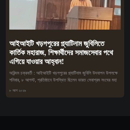
আইআইটি খড়গপুরের প্ল্যাটিনাম জুবিলিতে
কার্তিক মহারাজ, শিক্ষার্থীদের সমাজসেবার পথে
এগিয়ে যাওয়ার আহ্বান!
অরিন্দম চক্রবর্তী : আইআইটি খড়গপুরের প্ল্যাটিনাম জুবিলি উদযাপন উপলক্ষে
শনিবার, ৮ আগস্ট, প্রতিষ্ঠানে উপস্থিত ছিলেন ভারত সেবাশ্রম সংঘের মহা
৮ আগ ২০২৬