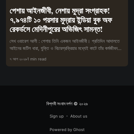
পেশায় আইনজীবী, নেশায় মুদ্রা সংগ্রাহক!
৭,৯৭৪টি ১০ পয়সার মুদ্রায় ইন্ডিয়া বুক অফ
রেকর্ডসে মেদিনীপুরের অভিজিৎ সামন্ত!
সেখ ওয়ারেশ আলী : পেশায় তিনি একজন আইনজীবী। প্রতিদিন আদালতে
আইনের জটিল ধারা, যুক্তি ও বিচারপ্রক্রিয়ার মধ্যেই কাটে তাঁর কর্মজীবন।
তবে পেশা
৭ আগ ২০২৬
1 min read
বিপ্লবী সংবাদ দর্পণ
© ২০২৬
Sign up
About us
Powered by Ghost