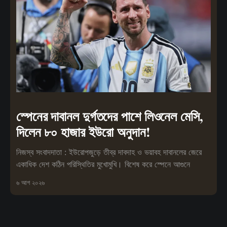
স্পেনের দাবানল দুর্গতদের পাশে লিওনেল মেসি,
দিলেন ৮০ হাজার ইউরো অনুদান!
নিজস্ব সংবাদদাতা : ইউরোপজুড়ে তীব্র দাবদাহ ও ভয়াবহ দাবানলের জেরে
একাধিক দেশ কঠিন পরিস্থিতির মুখোমুখি। বিশেষ করে স্পেনে আগুনে
৬ আগ ২০২৬