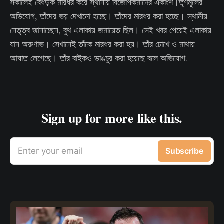
সকালেই বেধড়ক মারধর করে স্থানীয় বিজেপিকর্মীদের একাংশ।তৃণমূলের
অভিযোগ, তাঁদের ভয় দেখানো হচ্ছে। তাঁদের মারধর করা হচ্ছে। স্থানীয়
নেতৃত্ব জানাচ্ছেন, বুথ এলাকায় জমায়েত ছিল। সেই খবর পেয়েই এলাকায়
যান অরুণাভ। সেখানেই তাঁকে মারধর করা হয়। তাঁর চোখে ও মাথায়
আঘাত লেগেছে। তাঁর বাইকও ভাঙচুর করা হয়েছে বলে অভিযোগ৷
Sign up for more like this.
Enter your email
Subscribe