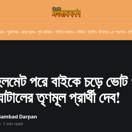
ড়া
- পুরুলিয়া
- ঝাড়গ্রাম
- পূর্ব বর্ধমান
- পশ্চিম বর্ধমান
- নদিয়া
- হুগলি
- উত্তর ২৪ পরগনা
- দক
েলমেট পরে বাইকে চড়ে ভোট প
টালের তৃণমূল প্রার্থী দেব!
 Sambad Darpan
•
1 min read