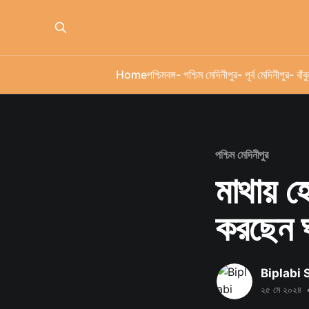
Home
পশ্চিমবঙ্গ
- পশ্চিম মেদিনীপুর
- পূর্ব মেদিনীপুর
- বাঁকু
পশ্চিম মেদিনীপুর
মাথায় হ
করছেন ঘা
Biplabi
২৫ মে ২০২৪