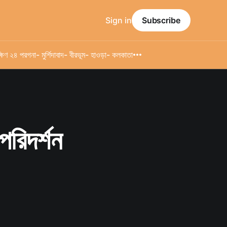
Sign in
Subscribe
্ষিণ ২৪ পরগনা
- মুর্শিদাবাদ
- বীরভূম
- হাওড়া
- কলকাতা
রিদর্শন