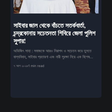
সাইবার জাল থেকে বাঁচতে সতর্কবার্তা,
চন্দ্রকোনায় সচেতনতা শিবিরে জেলা পুলিশ
সুপার!
অভিজিৎ সাহা : সমাজকে আরও নিরাপদ ও সচেতন করে তুলতে
বাল্যবিবাহ, সাইবার প্রতারণা এবং নারী সুরক্ষা নিয়ে এক বিশেষ
সচেতনতামূলক শিবিরের আয়োজন
৭ আগ ২০২৬
1 min read