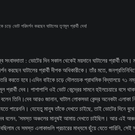
জস্ব সংবাদদাতা : ভোটের দিন সকাল থেকেই ময়দানে ঘাটালের প্রার্থী দেব।
র্শন করছেন ঘাটালের প্রার্থী দীপক অধিকারীকে। তাঁর মতে, জনপ্রতিনিধি
ৈরি করতে হবে।এদিন বাইকে চড়ে দৌলতচক প্রাথমিক বিদ্যালয়ে ৭১ নম্ব
মূল প্রার্থী দেব। পাশাপাশি ওই ভোট কেন্দ্রের সামনে হুইলচেয়ারে বসে থ
ও বলেন তিনি।দেব আরও জানান, ঘাটাল লোকসভা কেন্দ্র অনেকটা এলাকা ন
েতে পারেননি। যেহেতু মানুষ তাঁকে দেখতে চাইছে, তাই ভোটের দিনে বুথে 
দেব বলেন, 'সমস্ত অঞ্চলের মানুষই আমায় দেখতে চাইছিল। আর এই অঞ
িলাম যে সমস্ত এলাকাগুলি প্রচারের মাধ্যমে ছুঁয়ে যেতে পারিনি, সেই