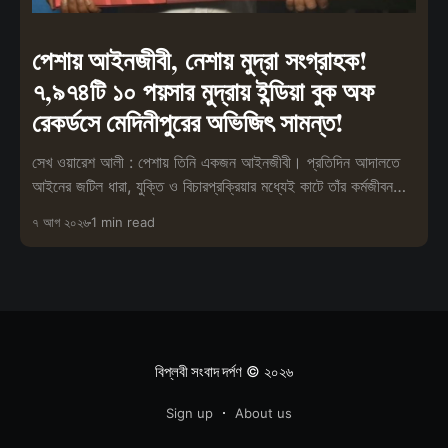
পেশায় আইনজীবী, নেশায় মুদ্রা সংগ্রাহক!
৭,৯৭৪টি ১০ পয়সার মুদ্রায় ইন্ডিয়া বুক অফ
রেকর্ডসে মেদিনীপুরের অভিজিৎ সামন্ত!
সেখ ওয়ারেশ আলী : পেশায় তিনি একজন আইনজীবী। প্রতিদিন আদালতে
আইনের জটিল ধারা, যুক্তি ও বিচারপ্রক্রিয়ার মধ্যেই কাটে তাঁর কর্মজীবন।
তবে পেশা
৭ আগ ২০২৬
1 min read
বিপ্লবী সংবাদ দর্পণ
© ২০২৬
Sign up
About us