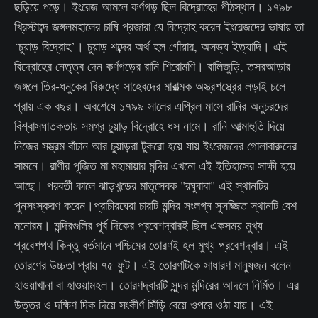
ছড়িয়ে পড়ে। ইংরেজ আমলে কর্ণগড় ছিল বিদ্রোহের পীঠস্থান। ১৭৯৮
খ্রিস্টাব্দে জঙ্গলমহালের চাষি প্রজারা যে বিদ্রোহ করেন ইংরেজদের ভাষায় তা
‘চুয়াড় বিদ্রোহ’। চুয়াড় শব্দের অর্থ হল গোঁয়ার, অসভ্য ইত্যাদি। এই
বিদ্রোহের নেতৃত্ব দেন কর্ণগড়ের রানি শিরোমণি। বালিজুড়ি, তসরআড়ার
জঙ্গলে তির-ধনুকের বিরুদ্ধে সাহেবদের মারাত্মক অস্ত্রশস্ত্রের লড়াই চলে
প্রায় এক বছর। অবশেষে ১৭৯৯ সালের এপ্রিল মাসে রানির অনুচরদের
বিশ্বাসঘাতকতায় সমগ্র চুয়াড় বিদ্রোহে ধস নামে। রানি আত্মাহুতি দিয়ে
নিজের সম্ভ্রম বাঁচান আর চুয়াড়রা টুকরো হয়ে যায় ইংরেজদের গোলাবারুদের
সামনে। রাণীর পূজিত মা মহামায়ার মন্দির এখনো এই ইতিহাসের সাক্ষী হয়ে
আছে। পরবর্তী কালে ঝাড়খন্ডের মাতৃসেবক "রঘুবাবা" এই স্থানটির
পুনসংস্করণ করেন।প্রাচীরঘেরা চারটি মন্দির সংলগ্ন সুসজ্জিত স্থানটি বেশ
মনোরম। মন্দিরগুলির পূর্ব দিকের প্রবেশদ্বারই ছিল একসময় মুখ্য
প্রবেশপথ কিন্তু বর্তমানে পশ্চিমের তোরণই হল মুখ্য প্রবেশদ্বার। এই
তোরণের উচ্চতা প্রায় ৭৫ ফুট। এই তোরণটিকে সাধারণ মানুষজন বলেন
হাওয়াখানা বা হাওয়ামহল। তোরণদ্বারটি সুন্দর মন্দিরের আদলে নির্মিত। এর
উত্তর ও দক্ষিণ দিক দিয়ে সংকীর্ণ সিঁড়ি বেয়ে ওপরে ওঠা যায়। এই