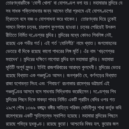
তোরণদ্বারটিকে ‘যোগী খোলা’ বা যোগমণ্ডপ বলা হয়। মহামায়ার মন্দিরে যে
সব সাধক শক্তিসাধনার জন্য আসেন তাঁরা প্রথমে এই যোগমণ্ডপের
ত্রিতলে বসে যজ্ঞ ও যোগসাধনা করে থাকেন। তোরণদ্বার দিয়ে ঢুকেই
সামনে বিশাল চত্বর, চারপাশ ফুলগাছে ছাওয়া। চত্বর পেরিয়েই উৎকল
রীতিতে নির্মিত দণ্ডেশ্বর মন্দির। মন্দিরের মধ্যে কোনও শিবলিঙ্গ নেই,
রয়েছে এক গভীর গর্ত। এই গর্ত ‘যোনিপীঠ’ নামে খ্যাত। জগমোহনের
ভেতরে বাঁ দিকে রয়েছে কালো পাথরের লিঙ্গ মূর্তি। এঁর নাম ‘খড়গেশ্বর
মহাদেব’। মন্দিরের দক্ষিণে লাগোয়া মন্দির হল মহামায়া মন্দির। মহামায়া
মূর্তিটি অপূর্ব সুন্দর। ইনিই রাজপরিবারের আরাধ্য কুলদেবী। মন্দিরের ভেতর
রয়েছে বিখ্যাত এক পঞ্চমুণ্ডি আসন। জনশ্রুতি যে, কর্ণগড়ের বিখ্যাত
রাজা যশোবন্ত সিংহ এবং ‘শিবায়ণ’ রচনাকার রামেশ্বর ভট্টাচার্য এই
পঞ্চমুণ্ডির আসনে বসে সাধনায় সিদ্ধিলাভ করেছিলেন। দণ্ডেশ্বর শিব
মন্দিরের পিছন দিকে মাকড়া পাথর নির্মিত একটি প্রাচীন বেদির ওপর গত
২৯শে পৌষ ১৩৬৯ বঙ্গাব্দে বঙ্গীয় সাহিত্য পরিষদ মেদিনীপুর শাখা কর্তৃক কবি
রামেশ্বরের একটি স্মৃতিস্তম্ভ স্থাপিত হয়েছে। মহামায়া মন্দিরের পিছনে
রয়েছে পবিত্র দুধকুণ্ড। রয়েছে কুয়ো। আশ্চর্যের বিষয় হল, কুয়োর জল