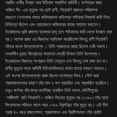
প্রাচীন দেবীর বিগ্রহ আর ইতিহাস সম্বলিত কাহিনী। কর্ণগড়ের রাজা
অজিত সিং -এর মৃত্যুর পর ছোট রাণী, শিরোমণি রাজত্ব পরিচালনা
করতেন।তখনকার সময়ে জমিদারদের অধিনস্ত পাইকরা নিষ্কর্মা জমি নিয়ে
নিশ্চিন্তে ছিলেন এবং প্রয়োজনে জমিদারের কাজে সাহায্য করতেন।
ইংরেজদের ভূমি রাজস্ব ব্যবস্থা চালু হলে পাইকদের জমি থেকে উচ্ছেদ করা
হয়। অনেক রাজা এর বিরুদ্ধে প্রতিবাদ করেছিলেন কিন্তু রাণী শিরোমণি
তাঁদের মধ্যে উল্লেখযোগ্য । তিনি প্রজাদের কাছে ছিলেন দেবী সরূপা।
তৎকালীন চূয়াড় বিদ্রোহের অন্যতম নেত্রী হিসাবে তিনি উল্লেখ্য।
ইংরেজদের বিরুদ্ধে সংগ্রামে তিনি নেতৃত্ব দেন কিন্তু শেষ রক্ষা হল না।
রাণীর মৃত্যুর সত্য কাহিনী ইতিহাসবিদদের নানান মতের বন্ধনে আবদ্ধ।
এই বংশের উল্লেখযোগ্য রাজা ছিলেন যশোবন্ত সিংহ। শৌর্য আর
প্রজাবাৎসল্যের কারণে তাঁর নাম ও যশ প্রচারিত এবং প্রসারিত হয়েছিল।
তবুও কর্ণগড় যাঁর জন্য জনপ্রিয় হয়েছিল তিনি হলেন মেদিনীপুরের
‘লক্ষ্মীবাঈ’ রানি শিরোমণি। অজিত সিংহের মৃত্যুর পর (১৭৬০) তাঁর হাতে
সিংহাসনের দায়িত্ব আসে আর ১৭৯৯ খ্রিস্টাব্দে তাঁর মৃত্যু হয়। এই দীর্ঘ
প্রায় ৪০ বছর রাজ্যশাসন, প্রজাপালন এবং ব্রিটিশদমনে তাঁর খ্যাতি