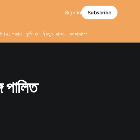
Sign in
Subscribe
্ষিণ ২৪ পরগনা
- মুর্শিদাবাদ
- বীরভূম
- হাওড়া
- কলকাতা
গে পালিত