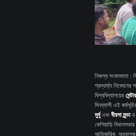
নিজস্ব সংবাদদাতা : বি
শ্রদ্ধার্ঘ্য নিবেদনে
সেন্ট
বিশ্ববিদ্যালয়ের
দিনব্যাপী এই কর্মসূচি
মুর্মু
বীরসা মুন্ডা
এবং
-র 
কেশিয়াড়ি বিধানসভার
আধিকারিক, অধ্যাপক,