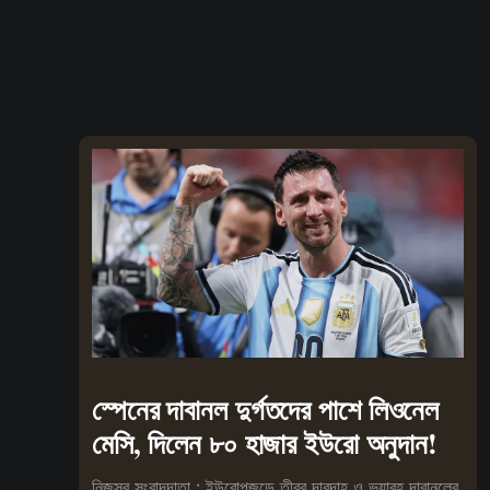
স্পেনের দাবানল দুর্গতদের পাশে লিওনেল
মেসি, দিলেন ৮০ হাজার ইউরো অনুদান!
নিজস্ব সংবাদদাতা : ইউরোপজুড়ে তীব্র দাবদাহ ও ভয়াবহ দাবানলের