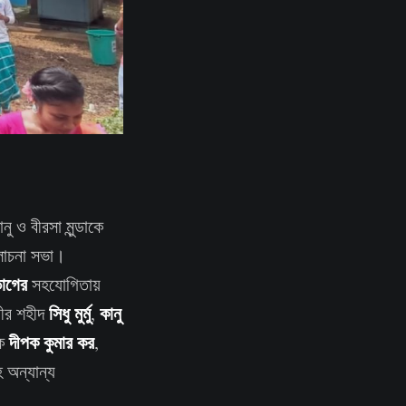
ু ও বীরসা মুন্ডাকে
আলোচনা সভা।
ভাগের
সহযোগিতায়
সিধু মুর্মু
কানু
 বীর শহীদ
,
দীপক কুমার কর
পক
,
 অন্যান্য