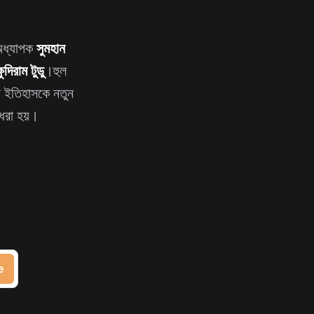
সুমহান
র অধ্যাপক
্ষুদিরাম টুডু
।হুল
র ইতিহাসকে নতুন
 ধরা হয়।
e