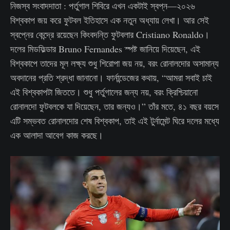
নিজস্ব সংবাদদাতা : পর্তুগাল শিবিরে এখন একটাই স্বপ্ন—২০২৬
বিশ্বকাপ জয় করে ফুটবল ইতিহাসে এক নতুন অধ্যায় লেখা। আর সেই
স্বপ্নের কেন্দ্রে রয়েছেন কিংবদন্তি ফুটবলার Cristiano Ronaldo।
দলের মিডফিল্ডার Bruno Fernandes স্পষ্ট জানিয়ে দিয়েছেন, এই
বিশ্বকাপে তাদের মূল লক্ষ্য শুধু শিরোপা জয় নয়, বরং রোনালদোর অসামান্য
অবদানের প্রতি শ্রদ্ধা জানানো। ফার্নান্ডেজের কথায়, “আমরা সবাই চাই
এই বিশ্বকাপটা জিততে। শুধু পর্তুগালের জন্য নয়, বরং ক্রিশ্চিয়ানো
রোনালদো ফুটবলকে যা দিয়েছেন, তার জন্যও।” তাঁর মতে, ৪১ বছর বয়সে
এটি সম্ভবত রোনালদোর শেষ বিশ্বকাপ, তাই এই টুর্নামেন্ট ঘিরে দলের মধ্যে
এক আলাদা আবেগ কাজ করছে।