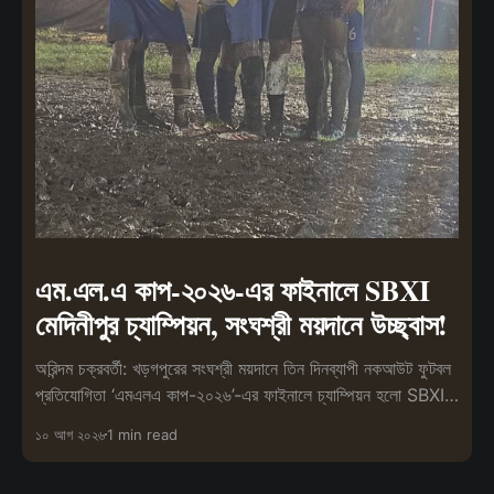
এম.এল.এ কাপ-২০২৬-এর ফাইনালে SBXI
মেদিনীপুর চ্যাম্পিয়ন, সংঘশ্রী ময়দানে উচ্ছ্বাস!
অরিন্দম চক্রবর্তী: খড়গপুরের সংঘশ্রী ময়দানে তিন দিনব্যাপী নকআউট ফুটবল
প্রতিযোগিতা ‘এমএলএ কাপ-২০২৬’-এর ফাইনালে চ্যাম্পিয়ন হলো SBXI
মেদিনীপুর।
১০ আগ ২০২৬
1 min read