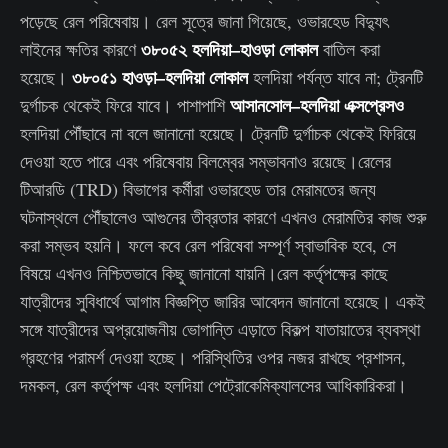
পড়েছে রেল পরিষেবায়। রেল সূত্রে জানা গিয়েছে, ওভারহেড বিদ্যুৎ
৩৮০৫২ হলদিয়া–হাওড়া লোকাল
লাইনের ক্ষতির কারণে
বাতিল করা
৩৮০৫১ হাওড়া–হলদিয়া লোকাল
হয়েছে।
হলদিয়া পর্যন্ত যাবে না; ট্রেনটি
আসানসোল–হলদিয়া এক্সপ্রেসও
দুর্গাচক থেকেই ফিরে যাবে। পাশাপাশি
হলদিয়া পৌঁছাবে না বলে জানানো হয়েছে। ট্রেনটি দুর্গাচক থেকেই ফিরিয়ে
দেওয়া হতে পারে এবং পরিষেবায় বিলম্বের সম্ভাবনাও রয়েছে।রেলের
টিআরডি (TRD) বিভাগের কর্মীরা ওভারহেড তার মেরামতের জন্য
ঘটনাস্থলে পৌঁছালেও আগুনের তীব্রতার কারণে এখনও মেরামতির কাজ শুরু
করা সম্ভব হয়নি। ফলে কবে রেল পরিষেবা সম্পূর্ণ স্বাভাবিক হবে, সে
বিষয়ে এখনও নিশ্চিতভাবে কিছু জানানো যায়নি।রেল কর্তৃপক্ষের কাছে
যাত্রীদের সুবিধার্থে আগাম বিজ্ঞপ্তি জারির আবেদন জানানো হয়েছে। একই
সঙ্গে যাত্রীদের অপ্রয়োজনীয় ভোগান্তি এড়াতে বিকল্প যাতায়াতের ব্যবস্থা
গ্রহণের পরামর্শ দেওয়া হচ্ছে। পরিস্থিতির ওপর নজর রাখছে প্রশাসন,
দমকল, রেল কর্তৃপক্ষ এবং হলদিয়া পেট্রোকেমিক্যালসের আধিকারিকরা।