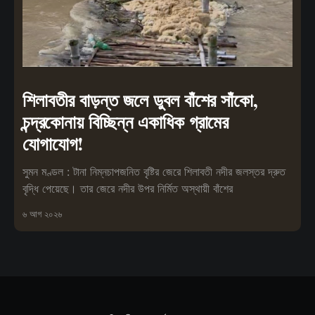
শিলাবতীর বাড়ন্ত জলে ডুবল বাঁশের সাঁকো,
চন্দ্রকোনায় বিচ্ছিন্ন একাধিক গ্রামের
যোগাযোগ!
সুমন মণ্ডল : টানা নিম্নচাপজনিত বৃষ্টির জেরে শিলাবতী নদীর জলস্তর দ্রুত
বৃদ্ধি পেয়েছে। তার জেরে নদীর উপর নির্মিত অস্থায়ী বাঁশের
৬ আগ ২০২৬