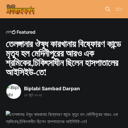
দেশ
Featured
তেলঙ্গানার ঔষুধ কারখানায় বিষ্ফোরণ কান্ডে
মৃত্যু হল মেদিনীপুরের আরও এক
শ্রমিকের,চিকিৎসাধীন ছিলেন হাসপাতালের
আইসিইউ-তে!
Biplabi Sambad Darpan
১৫ জুল ২০২৫