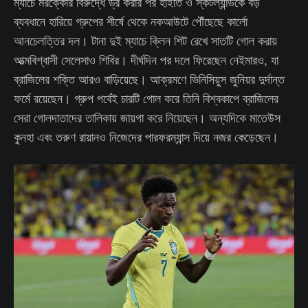
ম্যাচে মরক্কোর বিরুদ্ধে ড্র করার পর হাইতি ও স্কটল্যান্ডকে বড়
ব্যবধানে হারিয়ে গ্রুপের শীর্ষে থেকে নকআউটে পৌঁছেছে কার্লো
আনচেলত্তির দল। টানা দুই ম্যাচে ক্লিন শিট রেখে সাতটি গোল করায়
আত্মবিশ্বাসী সেলেসাও শিবির। দীর্ঘদিন পর দলে ফিরেছেন নেইমারও, যা
ব্রাজিলের শক্তি আরও বাড়িয়েছে। আক্রমণে ভিনিসিয়ুস জুনিয়র দুর্দান্ত
ফর্মে রয়েছেন। গ্রুপ পর্বেই চারটি গোল করে তিনি বিশ্বকাপে ব্রাজিলের
সেরা গোলদাতাদের তালিকায় জায়গা করে নিয়েছেন। অন্যদিকে মাতেউস
কুনহা এবং তরুণ রায়ানও নিজেদের পারফরম্যান্স দিয়ে নজর কেড়েছেন।