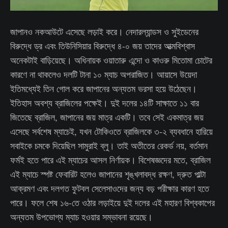
জাপানও নকআউটে এসেছে লড়াই করে। নেদারল্যান্ডস ও সুইডেনের
বিরুদ্ধে ড্র এবং তিউনিসিয়ার বিরুদ্ধে ৪-০ জয় তাদের আত্মবিশ্বাস
অনেকটাই বাড়িয়েছে। অধিনায়ক ওয়াতারু এন্দো ও কাওরু মিতোমা চোটের
কারণে না থাকলেও দলটি টানা ১০ ম্যাচ অপরাজিত। আয়াসে উয়েদা
ইতিমধ্যেই তিন গোল করে জাপানের অন্যতম ভরসা হয়ে উঠেছেন।
ইতিহাস অবশ্য ব্রাজিলের পক্ষেই। দুই দলের ১৪টি সাক্ষাতে ১১ বার
জিতেছে ব্রাজিল, জাপানের জয় মাত্র একটি। তবে সেই একমাত্র জয়
এসেছে সর্বশেষ ম্যাচেই, যখন টোকিওতে ব্রাজিলকে ৩-২ ব্যবধানে হারিয়ে
সবাইকে চমকে দিয়েছিল সামুরাই ব্লু। তাই অতীতের রেকর্ড নয়, বর্তমান
ফর্মই হতে পারে এই ম্যাচের আসল নির্ণায়ক। বিশেষজ্ঞদের মতে, ব্রাজিল
এই ম্যাচে স্পষ্ট ফেবারিট হলেও জাপানের শৃঙ্খলাবদ্ধ রক্ষণ, দ্রুত পাল্টা
আক্রমণ এবং দলগত ফুটবল সেলেসাওদের জন্য বড় পরীক্ষার কারণ হতে
পারে। ফলে শেষ ১৬-তে ওঠার লড়াইয়ে দুই দলের এই মহারণ বিশ্বকাপের
অন্যতম উপভোগ্য ম্যাচ হওয়ার সম্ভাবনা রয়েছে।