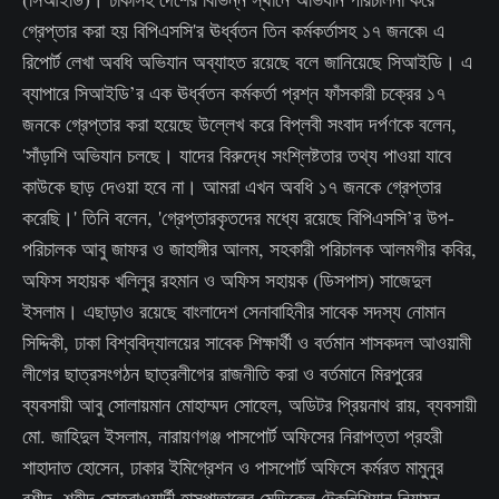
গ্রেপ্তার করা হয় বিপিএসসি'র ঊর্ধ্বতন তিন কর্মকর্তাসহ ১৭ জনকে৷ এ
রিপোর্ট লেখা অবধি অভিযান অব্যাহত রয়েছে বলে জানিয়েছে সিআইডি। এ
ব্যাপারে সিআইডি’র এক ঊর্ধ্বতন কর্মকর্তা প্রশ্ন ফাঁসকারী চক্রের ১৭
জনকে গ্রেপ্তার করা হয়েছে উল্লেখ করে বিপ্লবী সংবাদ দর্পণকে বলেন,
'সাঁড়াশি অভিযান চলছে। যাদের বিরুদ্ধে সংশ্লিষ্টতার তথ্য পাওয়া যাবে
কাউকে ছাড় দেওয়া হবে না। আমরা এখন অবধি ১৭ জনকে গ্রেপ্তার
করেছি।' তিনি বলেন, 'গ্রেপ্তারকৃতদের মধ্যে রয়েছে বিপিএসসি’র উপ-
পরিচালক আবু জাফর ও জাহাঙ্গীর আলম, সহকারী পরিচালক আলমগীর কবির,
অফিস সহায়ক খলিলুর রহমান ও অফিস সহায়ক (ডিসপাস) সাজেদুল
ইসলাম। এছাড়াও রয়েছে বাংলাদেশ সেনাবাহিনীর সাবেক সদস্য নোমান
সিদ্দিকী, ঢাকা বিশ্ববিদ্যালয়ের সাবেক শিক্ষার্থী ও বর্তমান শাসকদল আওয়ামী
লীগের ছাত্রসংগঠন ছাত্রলীগের রাজনীতি করা ও বর্তমানে মিরপুরের
ব্যবসায়ী আবু সোলায়মান মোহাম্মদ সোহেল, অডিটর প্রিয়নাথ রায়, ব্যবসায়ী
মো. জাহিদুল ইসলাম, নারায়ণগঞ্জ পাসপোর্ট অফিসের নিরাপত্তা প্রহরী
শাহাদাত হোসেন, ঢাকার ইমিগ্রেশন ও পাসপোর্ট অফিসে কর্মরত মামুনুর
রশীদ, শহীদ সোহরাওয়ার্দী হাসপাতালের মেডিকেল টেকনিশিয়ান নিয়ামুন