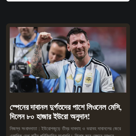
স্পেনের দাবানল দুর্গতদের পাশে লিওনেল মেসি,
দিলেন ৮০ হাজার ইউরো অনুদান!
নিজস্ব সংবাদদাতা : ইউরোপজুড়ে তীব্র দাবদাহ ও ভয়াবহ দাবানলের জেরে
একাধিক দেশ কঠিন পরিস্থিতির মুখোমুখি। বিশেষ করে স্পেনে আগুনে