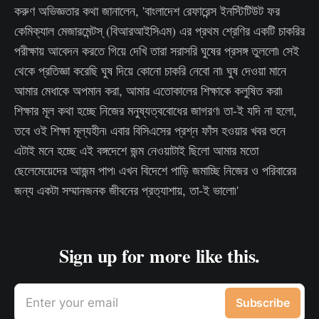
করুণ অভিজ্ঞতার কথা জানালেন, 'বাংলাদেশ রেফারেন্স ইনস্টিটিউট ফর
কেমিক্যাল মেজারমেন্টস্ (বিআরআইসিএম) এর প্রথম শ্রেণির একটি চাকরির
পরীক্ষায় আবেদন করতে গিয়ে দেখি তারা সরাসরি ঘুষের প্রসঙ্গ তুললো৷ সেই
থেকে প্রতিজ্ঞা করেছি ঘুষ দিয়ে কোনো চাকরি নেবো না৷ ঘুষ দেওয়া মানে
আমার মেধাকে অপমান করা, আমার এতোকালের শিক্ষাকে কলুষিত করা৷
শিক্ষার মূল কথা হচ্ছে নিজের মনুষ্যত্ববোধের জাগরণ৷ তা-ই যদি না হলো,
তবে ওই শিক্ষা মূল্যহীন৷ এবার বিসিএসের প্রশ্ন ফাঁস হওয়ার খবর শুনে
এটাই মনে হচ্ছে এই বঙ্গদেশে জন্ম নেওয়াটাই ছিলো আমার মতো
ছেলেমেয়েদের আজন্ম পাপ৷ এখন বিদেশে পাড়ি জমাচ্ছি নিজের ও পরিবারের
জন্য একটা সম্মানজনক জীবনের প্রত্যাশায়, তা-ই ভালো৷'
Sign up for more like this.
Enter your email
Subscribe