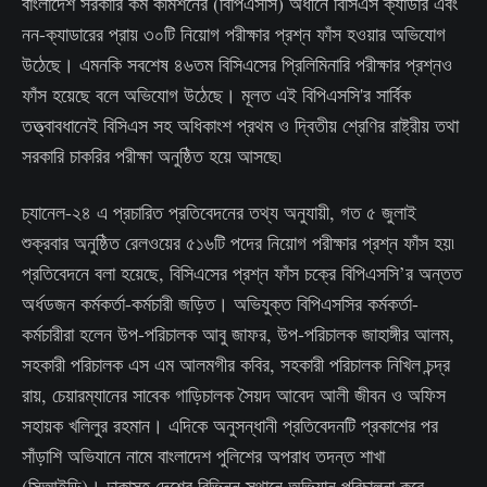
বাংলাদেশ সরকারি কর্ম কমিশনের (বিপিএসসি) অধীনে বিসিএস ক্যাডার এবং
নন-ক্যাডারের প্রায় ৩০টি নিয়োগ পরীক্ষার প্রশ্ন ফাঁস হওয়ার অভিযোগ
উঠেছে। এমনকি সবশেষ ৪৬তম বিসিএসের প্রিলিমিনারি পরীক্ষার প্রশ্নও
ফাঁস হয়েছে বলে অভিযোগ উঠেছে। মূলত এই বিপিএসসি'র সার্বিক
তত্ত্বাবধানেই বিসিএস সহ অধিকাংশ প্রথম ও দ্বিতীয় শ্রেণির রাষ্ট্রীয় তথা
সরকারি চাকরির পরীক্ষা অনুষ্ঠিত হয়ে আসছে৷
চ্যানেল-২৪ এ প্রচারিত প্রতিবেদনের তথ্য অনুযায়ী, গত ৫ জুলাই
শুক্রবার অনুষ্ঠিত রেলওয়ের ৫১৬টি পদের নিয়োগ পরীক্ষার প্রশ্ন ফাঁস হয়৷
প্রতিবেদনে বলা হয়েছে, বিসিএসের প্রশ্ন ফাঁস চক্রে বিপিএসসি’র অন্তত
অর্ধডজন কর্মকর্তা-কর্মচারী জড়িত। অভিযুক্ত বিপিএসসির কর্মকর্তা-
কর্মচারীরা হলেন উপ-পরিচালক আবু জাফর, উপ-পরিচালক জাহাঙ্গীর আলম,
সহকারী পরিচালক এস এম আলমগীর কবির, সহকারী পরিচালক নিখিল চন্দ্র
রায়, চেয়ারম্যানের সাবেক গাড়িচালক সৈয়দ আবেদ আলী জীবন ও অফিস
সহায়ক খলিলুর রহমান। এদিকে অনুসন্ধানী প্রতিবেদনটি প্রকাশের পর
সাঁড়াশি অভিযানে নামে বাংলাদেশ পুলিশের অপরাধ তদন্ত শাখা
(সিআইডি)। ঢাকাসহ দেশের বিভিন্ন স্থানে অভিযান পরিচালনা করে