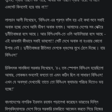
একসেট কিনলেই হয়ে যায় না?!'
লালচান আলী লিখেছেন, 'বিসিএস এর প্রশ্ন ফাঁস হয় এই কথা শুনে সবাই
অবাক হচ্ছে দেখে আমি ভীষণ অবাক হলাম। আমাদের দেশের সব সেক্টরে
দুর্নীতিবাজরা বসে আছে। আর বিপিএসসি-তে ওলি আউলিয়ারা বসে আছে -
এই ভাবনাটা কীভাবে সবাই ভাবলো!! সেটি দেখে অবাক না হওয়ার কোনো
উপায় নেই। দুর্নীতিবাজরা রীতিমত দেশকে ধ্বংসের মুখে ঠেলে দিচ্ছে। হায়
বিসিএস!'
চিকিৎসক সানজিদা সরকার লিখেছেন, '৪২ তম স্পেশাল বিসিএস হয়েছিলো
আমার, লোকজন শুনলেই বলতো তা এমন কঠিন ছিল না সাধারণ বিসিএস!
এখন যে অবস্থা দেখতেছি তাতে তো বিসিএস ক্যাডার পরিচয় দিতেও ভয়
হচ্ছে!'
বাংলাদেশের নাগরিক ইরফান রহমান পড়ালেখা করেছেন ভারতের দিল্লি
বিশ্ববিদ্যালয়ে৷ দেশে ফিরে সরকারি চাকরিতে আবেদন করতে গিয়ে নিজের