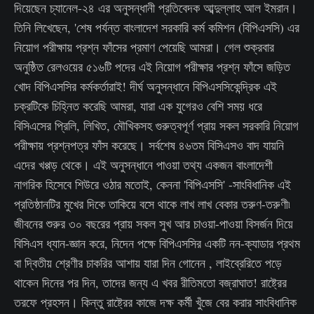
দিয়েছেন চ্যানেল-২৪ এর অনুসন্ধানী প্রতিবেদক আব্দুল্লাহ আল ইমরান।
তিনি লিখেছেন, 'শেষ পর্যন্ত বাংলাদেশ সরকারি কর্ম কমিশন (বিপিএসসি) এর
নিয়োগ পরীক্ষায় প্রশ্ন ফাঁসের প্রমাণ পেয়েছি আমরা। গেল শুক্রবার
অনুষ্ঠিত রেলওয়ের ৫১৬টি পদের এই নিয়োগ পরীক্ষার প্রশ্ন ফাঁসে জড়িত
খোদ বিপিএসসির কর্মকর্তারাই! দীর্ঘ অনুসন্ধানে বিপিএসসিকেন্দ্রিক এই
চক্রটিকে চিহ্নিত করেছি আমরা, যারা এক যুগেরও বেশি সময় ধরে
বিসিএসের প্রিলি, লিখিত, মৌখিকসহ গুরুত্বপূর্ণ প্রায় সকল সরকারি নিয়োগ
পরীক্ষায় প্রশ্নপত্র ফাঁস করেছে। সর্বশেষ ৪৬তম বিসিএসও বাদ যায়নি
এদের খপ্পড় থেকে। এই অনুসন্ধানে পাওয়া তথ্য একজন বাংলাদেশী
নাগরিক হিসেবে শিউরে ওঠার মতোই, কেননা 'বিপিএসসি' -সাংবিধানিক এই
প্রতিষ্ঠানটির মুখের দিকে তাকিয়ে বসে থাকে লাখ লাখ বেকার তরুণ-তরুণী৷
জীবনের শুরুর ৩০ বছরের প্রায় সকল সুখ আর চাওয়া-পাওয়া বিসর্জন দিয়ে
বিসিএস ধ্যান-জ্ঞান করে, নিদেন পক্ষে বিপিএসসির একটি নন-ক্যাডার প্রথম
বা দ্বিতীয় শ্রেণীর চাকরির আশায় যারা দিন গোনেন , লাইব্রেরিতে পড়ে
থাকেন দিনের পর দিন, তাদের জন্য এ খবর রীতিমতো বজ্রাঘাত! রাষ্ট্রের
তরফে প্রহসন। কিন্তু রাষ্ট্রের কাজে দক্ষ কর্মী খুঁজে বের করার সাংবিধানিক