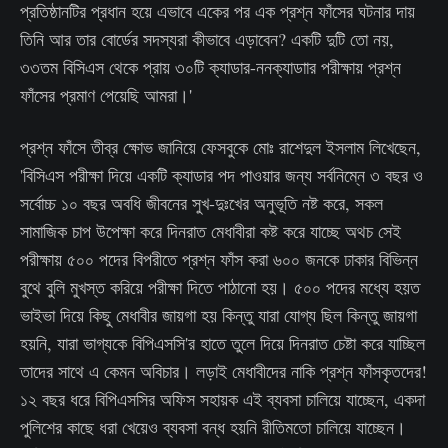
প্রতিষ্ঠানটির প্রধান হয়ে এভাবে একের পর এক প্রশ্ন ফাঁসের ঘটনার দায়
তিনি আর তার বোর্ডের সদস্যরা কীভাবে এড়াবেন? একটি দুটি তো নয়,
৩৩তম বিসিএস থেকে প্রায় ৩০টি ক্যাডার-ননক্যাডাার পরীক্ষায় প্রশ্ন
ফাঁসের প্রমাণ পেয়েছি আমরা।'
প্রশ্ন ফাঁসে তীব্র ক্ষোভ জানিয়ে ফেসবুকে মোঃ রাশেদুল ইসলাম লিখেছেন,
'বিসিএস পরীক্ষা দিয়ে একটি ক্যাডার পদ পাওয়ার জন্য সর্বনিম্নে ৩ বছর ও
সর্বোচ্চ ১০ বছর অবধি জীবনের সুখ-দুঃখের অনুভূতি নষ্ট করে, সকল
সামাজিক চাপ উপেক্ষা করে দিনরাত মেধাবীরা কষ্ট করে যাচ্ছে অথচ সেই
পরীক্ষায় ৫০০ পদের বিপরীতে প্রশ্ন ফাঁস করা ৬০০ জনকে ঢাকার বিভিন্ন
বুথে বুলি মুখস্ত করিয়ে পরীক্ষা দিতে পাঠানো হয়। ৫০০ পদের মধ্যে হয়ত
ভাইভা দিয়ে কিছু মেধাবীর জায়গা হয় কিন্তু যারা যোগ্য ছিল কিন্তু জায়গা
হয়নি, যারা ভাগ্যকে বিপিএসসি'র হাতে তুলে দিয়ে দিনরাত চেষ্টা করে যাচ্ছিল
তাদের সাথে এ কেমন অবিচার। লড়াই মেধাবীদের নাকি প্রশ্ন ফাঁসকৃতদের!
১২ বছর ধরে বিপিএসসির অফিস সহায়ক এই ব্যবসা চালিয়ে যাচ্ছেন, একদা
পুলিশের কাছে ধরা খেয়েও ব্যবসা বন্ধ হয়নি রীতিমতো চালিয়ে যাচ্ছেন।