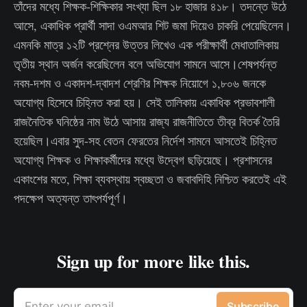
তাঁদের মধ্যে শিক্ষক-শিক্ষিকার সংখ্যা ছিল ১৮ হাজার ৪১৮। তদন্তে উঠে
আসে, একাধিক প্রার্থী সাদা ওএমআর শিট জমা দিয়েও চাকরি পেয়েছিলেন।
এমনকি মাত্র ১২টি প্রশ্নের উত্তর লিখেও এক পরীক্ষার্থী মেধাতালিকায়
তৃতীয় স্থান অর্জন করেছিলেন বলে অভিযোগ সামনে আসে।শেষপর্যন্ত
নবম-দশম ও একাদশ-দ্বাদশ শ্রেণির শিক্ষক নিয়োগে ১,৮০৬ জনকে
অযোগ্য হিসেবে চিহ্নিত করা হয়। সেই তালিকায় একাধিক প্রভাবশালী
রাজনৈতিক ঘনিষ্ঠের নাম উঠে আসায় রাজ্য রাজনীতিতে তীব্র বিতর্ক তৈরি
হয়েছিল।এবার সুদ-সহ বেতন ফেরতের নির্দেশ সামনে আসতেই চিহ্নিত
অযোগ্য শিক্ষক ও শিক্ষাকর্মীদের মধ্যে উদ্বেগ ছড়িয়েছে। প্রশাসনের
একাংশের মতে, শিক্ষা ব্যবস্থায় স্বচ্ছতা ও জবাবদিহি নিশ্চিত করতেই এই
পদক্ষেপ অত্যন্ত তাৎপর্যপূর্ণ।
Sign up for more like this.
Enter your email
Subscribe