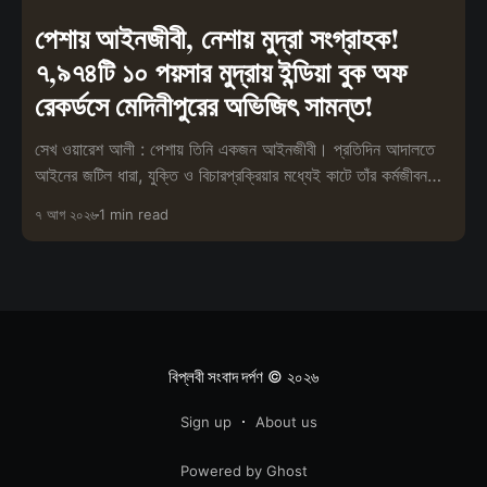
পেশায় আইনজীবী, নেশায় মুদ্রা সংগ্রাহক!
৭,৯৭৪টি ১০ পয়সার মুদ্রায় ইন্ডিয়া বুক অফ
রেকর্ডসে মেদিনীপুরের অভিজিৎ সামন্ত!
সেখ ওয়ারেশ আলী : পেশায় তিনি একজন আইনজীবী। প্রতিদিন আদালতে
আইনের জটিল ধারা, যুক্তি ও বিচারপ্রক্রিয়ার মধ্যেই কাটে তাঁর কর্মজীবন।
তবে পেশা
৭ আগ ২০২৬
1 min read
বিপ্লবী সংবাদ দর্পণ
© ২০২৬
Sign up
About us
Powered by Ghost