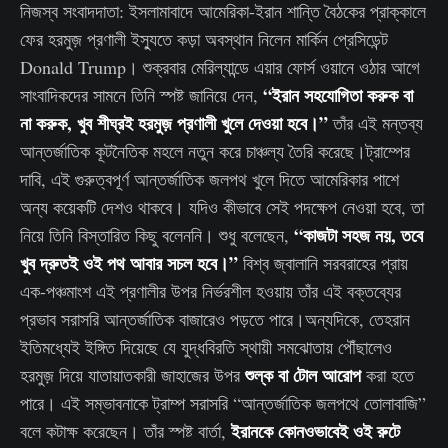
নিজস্ব সংবাদদাতা: ইসলামাবাদে আমেরিকা-ইরান শান্তি বৈঠকের প্রাক্কালে
ফের হরমুজ় প্রণালী ইস্যুতে কড়া অবস্থান নিলেন মার্কিন প্রেসিডেন্ট
Donald Trump। শুক্রবার মেরিল্যান্ডে এয়ার ফোর্স ওয়ানে ওঠার আগে
“ইরান সহযোগিতা করুক বা
সাংবাদিকদের সামনে তিনি স্পষ্ট জানিয়ে দেন,
না করুক, খুব শীঘ্রই হরমুজ় প্রণালী খুলে দেওয়া হবে।”
তাঁর এই মন্তব্য
আন্তর্জাতিক কূটনৈতিক মহলে নতুন করে চাঞ্চল্য তৈরি করেছে।ট্রাম্পের
দাবি, এই গুরুত্বপূর্ণ আন্তর্জাতিক জলপথ খুলে দিতে আমেরিকার পাশে
অন্য কয়েকটি দেশও থাকবে। যদিও কীভাবে সেই পদক্ষেপ নেওয়া হবে, তা
“কাজটা সহজ নয়, তবে
নিয়ে তিনি বিস্তারিত কিছু বলেননি। শুধু বলেছেন,
খুব দ্রুতই ওই পথ আবার সচল হবে।”
বিশ্ব জ্বালানি সরবরাহের প্রায়
এক-পঞ্চমাংশ এই প্রণালীর উপর নির্ভরশীল হওয়ায় তাঁর এই বক্তব্যের
প্রভাব সরাসরি আন্তর্জাতিক বাজারেও পড়তে পারে।অন্যদিকে, তেহরান
ইতিমধ্যেই ইঙ্গিত দিয়েছে যে যুদ্ধবিরতি স্থায়ী সমঝোতায় পৌঁছালেও
শুল্ক বা টোল আরোপ
হরমুজ় দিয়ে যাতায়াতকারী জাহাজের উপর
করা হতে
পারে। এই সম্ভাবনাকে ট্রাম্প সরাসরি “আন্তর্জাতিক জলপথে তোলাবাজি”
ইরানকে কোনওভাবেই ওই রুটে
বলে কটাক্ষ করেছেন। তাঁর স্পষ্ট বার্তা,