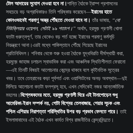
টোল আদায়ের সুযোগ দেওয়া হবে না।
শান্তি বৈঠকে ট্রাম্প প্রশাসনের
ইরানের হাতে
সবচেয়ে বড় অগ্রাধিকারও তিনি পরিষ্কার করেছেন—
কোনওভাবেই পরমাণু অস্ত্র পৌঁছতে দেওয়া যাবে না।
তাঁর ভাষায়,
“নো
নিউক্লিয়ার ওয়েপন, সেটাই ৯৯ শতাংশ।”
অর্থাৎ, হরমুজ় প্রণালী খোলা
যতটা গুরুত্বপূর্ণ, তার থেকেও বড় শর্ত হচ্ছে ইরানের পরমাণু কর্মসূচি
নিয়ন্ত্রণে আনা।এরই মধ্যে পাকিস্তানে পৌঁছে গিয়েছে ইরানের
প্রতিনিধিদল। শনিবার থেকে শুরু হওয়া বৈঠকে যুদ্ধবিরতি দীর্ঘস্থায়ী করা,
হরমুজ়ে জাহাজ চলাচল স্বাভাবিক করা এবং আঞ্চলিক স্থিতিশীলতা ফেরানো
—এই তিনটি বিষয়ই আলোচনার কেন্দ্রে থাকবে বলে কূটনৈতিক সূত্রের
খবর। তবে তেহরানের কড়া পূর্বশর্ত এবং ওয়াশিংটনের অনড় অবস্থান—দুই
মিলিয়ে আলোচনা কতটা ফলপ্রসূ হবে, এখন সেদিকেই নজর আন্তর্জাতিক
বিশ্লেষকদের মতে, হরমুজ় প্রণালী ঘিরে এই টানাপোড়েন শুধু
মহলের।
আমেরিকা-ইরান সম্পর্ক নয়, গোটা বিশ্বের তেলবাজার, শেয়ার সূচক এবং
পশ্চিম এশিয়ার নিরাপত্তা পরিস্থিতির উপর বড় প্রভাব ফেলতে পারে।
তাই
ইসলামাবাদের এই বৈঠক এখন কার্যত বিশ্ব রাজনীতির কেন্দ্রবিন্দুতে।