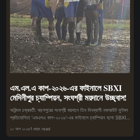
এম.এল.এ কাপ-২০২৬-এর ফাইনালে SBXI
মেদিনীপুর চ্যাম্পিয়ন, সংঘশ্রী ময়দানে উচ্ছ্বাস!
অরিন্দম চক্রবর্তী: খড়গপুরের সংঘশ্রী ময়দানে তিন দিনব্যাপী নকআউট ফুটবল
প্রতিযোগিতা ‘এমএলএ কাপ-২০২৬’-এর ফাইনালে চ্যাম্পিয়ন হলো SBXI
মেদিনীপুর।
১০ আগ ২০২৬
1 min read