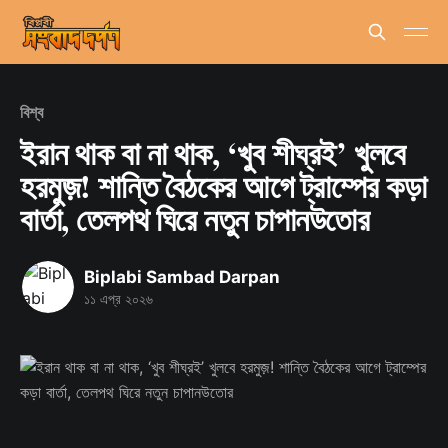
বিশ্ব
ইরান থাক বা না থাক, ‘খুব শীঘ্রই’ খুলবে
হরমুজ়! শান্তি বৈঠকের আগে ট্রাম্পের কড়া
বার্তা, তেলপথ ঘিরে নতুন চাপানউতোর
Biplabi Sambad Darpan
১১ এপ্র ২০২৬