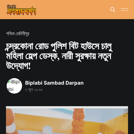
পশ্চিম মেদিনীপুর
চন্দ্রকোনা রোড পুলিশ বিট হাউসে চালু
মহিলা হেল্প ডেস্ক, নারী সুরক্ষায় নতুন
উদ্যোগ!
Biplabi Sambad Darpan
৩ জুল ২০২৬