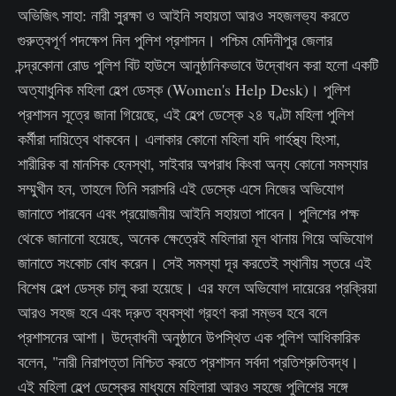
অভিজিৎ সাহা: নারী সুরক্ষা ও আইনি সহায়তা আরও সহজলভ্য করতে
গুরুত্বপূর্ণ পদক্ষেপ নিল পুলিশ প্রশাসন। পশ্চিম মেদিনীপুর জেলার
চন্দ্রকোনা রোড পুলিশ বিট হাউসে আনুষ্ঠানিকভাবে উদ্বোধন করা হলো একটি
অত্যাধুনিক মহিলা হেল্প ডেস্ক (Women's Help Desk)। পুলিশ
প্রশাসন সূত্রে জানা গিয়েছে, এই হেল্প ডেস্কে ২৪ ঘণ্টা মহিলা পুলিশ
কর্মীরা দায়িত্বে থাকবেন। এলাকার কোনো মহিলা যদি গার্হস্থ্য হিংসা,
শারীরিক বা মানসিক হেনস্থা, সাইবার অপরাধ কিংবা অন্য কোনো সমস্যার
সম্মুখীন হন, তাহলে তিনি সরাসরি এই ডেস্কে এসে নিজের অভিযোগ
জানাতে পারবেন এবং প্রয়োজনীয় আইনি সহায়তা পাবেন। পুলিশের পক্ষ
থেকে জানানো হয়েছে, অনেক ক্ষেত্রেই মহিলারা মূল থানায় গিয়ে অভিযোগ
জানাতে সংকোচ বোধ করেন। সেই সমস্যা দূর করতেই স্থানীয় স্তরে এই
বিশেষ হেল্প ডেস্ক চালু করা হয়েছে। এর ফলে অভিযোগ দায়েরের প্রক্রিয়া
আরও সহজ হবে এবং দ্রুত ব্যবস্থা গ্রহণ করা সম্ভব হবে বলে
প্রশাসনের আশা। উদ্বোধনী অনুষ্ঠানে উপস্থিত এক পুলিশ আধিকারিক
বলেন, "নারী নিরাপত্তা নিশ্চিত করতে প্রশাসন সর্বদা প্রতিশ্রুতিবদ্ধ।
এই মহিলা হেল্প ডেস্কের মাধ্যমে মহিলারা আরও সহজে পুলিশের সঙ্গে