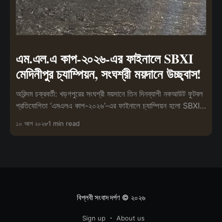
এম.এল.এ কাপ-২০২৬-এর ফাইনালে SBXI
মেদিনীপুর চ্যাম্পিয়ন, সংঘশ্রী ময়দানে উচ্ছ্বাস!
অরিন্দম চক্রবর্তী: খড়গপুরের সংঘশ্রী ময়দানে তিন দিনব্যাপী নকআউট ফুটবল
প্রতিযোগিতা ‘এমএলএ কাপ-২০২৬’-এর ফাইনালে চ্যাম্পিয়ন হলো SBXI
মেদিনীপুর।
১০ আগ ২০২৬
1 min read
বিপ্লবী সংবাদ দর্পণ
© ২০২৬
Sign up
About us