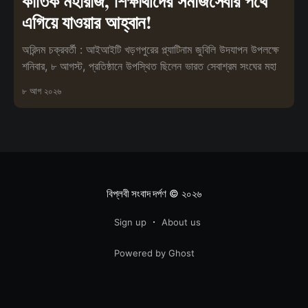
কার্তিক মহারাজ, শিক্ষার্থীদের সমাজসেবার পথে
এগিয়ে যাওয়ার আহ্বান!
অরিন্দম চক্রবর্তী : আইআইটি খড়গপুরের প্ল্যাটিনাম জুবিলি উদযাপন উপলক্ষে
শনিবার, ৮ আগস্ট, প্রতিষ্ঠানে উপস্থিত ছিলেন ভারত সেবাশ্রম সংঘের মহা
৮ আগ ২০২৬
বিপ্লবী সংবাদ দর্পণ
© ২০২৬
Sign up
About us
Powered by Ghost