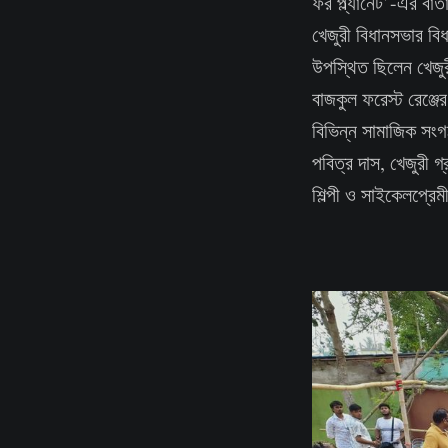
ফর প্ল্যানেট’-এর বার্
খেজুরী বিধানসভার বি
উপস্থিত ছিলেন খেজুর
বাজকুল ফরেস্ট রেঞ্জের
বিভিন্ন সামাজিক সংগঠ
পবিত্র দাস, খেজুরী 
শিল্পী ও সাইকেলপ্রেম