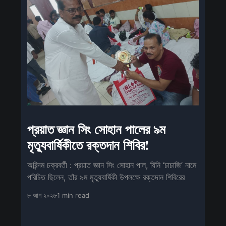
প্রয়াত জ্ঞান সিং সোহান পালের ৯ম
মৃত্যুবার্ষিকীতে রক্তদান শিবির!
অরিন্দম চক্রবর্তী : প্রয়াত জ্ঞান সিং সোহান পাল, যিনি ‘চাচাজি’ নামে
পরিচিত ছিলেন, তাঁর ৯ম মৃত্যুবার্ষিকী উপলক্ষে রক্তদান শিবিরের
৮ আগ ২০২৬
1 min read