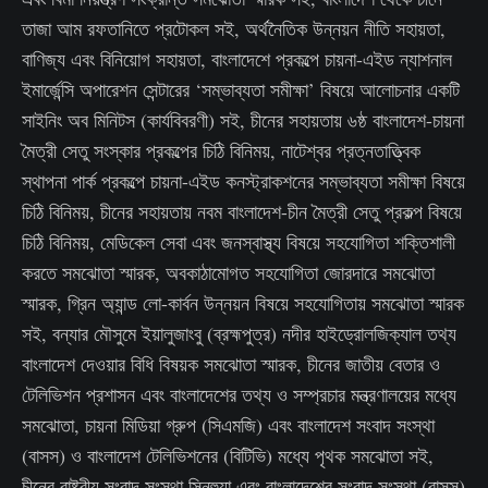
তাজা আম রফতানিতে প্রটোকল সই, অর্থনৈতিক উন্নয়ন নীতি সহায়তা,
বাণিজ্য এবং বিনিয়োগ সহায়তা, বাংলাদেশে প্রকল্পে চায়না-এইড ন্যাশনাল
ইমার্জেন্সি অপারেশন সেন্টারের ‘সম্ভাব্যতা সমীক্ষা’ বিষয়ে আলোচনার একটি
সাইনিং অব মিনিটস (কার্যবিবরণী) সই, চীনের সহায়তায় ৬ষ্ঠ বাংলাদেশ-চায়না
মৈত্রী সেতু সংস্কার প্রকল্পের চিঠি বিনিময়, নাটেশ্বর প্রত্নতাত্ত্বিক
স্থাপনা পার্ক প্রকল্পে চায়না-এইড কনস্ট্রাকশনের সম্ভাব্যতা সমীক্ষা বিষয়ে
চিঠি বিনিময়, চীনের সহায়তায় নবম বাংলাদেশ-চীন মৈত্রী সেতু প্রকল্প বিষয়ে
চিঠি বিনিময়, মেডিকেল সেবা এবং জনস্বাস্থ্য বিষয়ে সহযোগিতা শক্তিশালী
করতে সমঝোতা স্মারক, অবকাঠামোগত সহযোগিতা জোরদারে সমঝোতা
স্মারক, গ্রিন অ্যান্ড লো-কার্বন উন্নয়ন বিষয়ে সহযোগিতায় সমঝোতা স্মারক
সই, বন্যার মৌসুমে ইয়ালুজাংবু (ব্রহ্মপুত্র) নদীর হাইড্রোলজিক্যাল তথ্য
বাংলাদেশ দেওয়ার বিধি বিষয়ক সমঝোতা স্মারক, চীনের জাতীয় বেতার ও
টেলিভিশন প্রশাসন এবং বাংলাদেশের তথ্য ও সম্প্রচার মন্ত্রণালয়ের মধ্যে
সমঝোতা, চায়না মিডিয়া গ্রুপ (সিএমজি) এবং বাংলাদেশ সংবাদ সংস্থা
(বাসস) ও বাংলাদেশ টেলিভিশনের (বিটিভি) মধ্যে পৃথক সমঝোতা সই,
চীনের রাষ্ট্রীয় সংবাদ সংস্থা সিনহুয়া এবং বাংলাদেশের সংবাদ সংস্থা (বাসস)