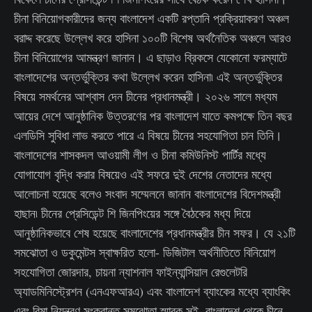
চীনা বিনিয়োগকারীদের জন্য বাংলাদেশ একটি রপ্তানি প্রক্রিয়াকরণ অঞ্চল
বরাদ্দ করেছে উল্লেখ করে হাসিনা ১০০টি বিশেষ অর্থনৈতিক অঞ্চলে আরও
চীনা বিনিয়োগের আমন্ত্রণ জানান। এ ছাড়াও ব্রিকসে যেকোনো ফরম্যাটে
বাংলাদেশের অন্তর্ভুক্তির কথা উল্লেখ করেন হাসিনা৷ এই অন্তর্ভুক্তির
বিষয়ে সমর্থনের আশ্বাস দেন চীনের প্রধানমন্ত্রী। ২০২৬ সালে মধ্যম
আয়ের দেশে আনুষ্ঠানিক উত্তরণের পর বাংলাদেশ যাতে কমপক্ষে তিন বছর
এলডিসি সুবিধা লাভ করতে পারে এ বিষয়ে চীনের সহযোগিতা চান তিনি।
বাংলাদেশের শাসকদল আওয়ামী লীগ ও চীনা কমিউনিস্ট পার্টির মধ্যে
যোগাযোগ বৃদ্ধি করার বিষয়েও এই সফরে দুই দেশের নেতাদের মধ্যে
আলোচনা হয়েছে বলেও সংবাদ সম্মেলনে জানান বাংলাদেশের বিদেশমন্ত্রী
হাছান৷ চীনের প্রেসিডেন্ট শি জিনপিংয়ের সঙ্গে বৈঠকের মধ্য দিয়ে
আনুষ্ঠানিকভাবে শেষ হয়েছে বাংলাদেশের প্রধানমন্ত্রীর চীন সফর। যে ২১টি
সমঝোতা ও ডকুমেন্টস স্বাক্ষরিত হলো- ডিজিটাল অর্থনীতিতে বিনিয়োগ
সহযোগিতা জোরদার, চায়না ন্যাশনাল ফাইন্যান্সিয়াল রেগুলেটরি
অ্যাডমিনিস্ট্রেশন (এনএফআরএ) এবং বাংলাদেশ ব্যাংকের মধ্যে ব্যাংকিং
এবং বিমা নিয়ন্ত্রণ সংক্রান্ত সমঝোতা স্মারক সই, বাংলাদেশ থেকে চীনে