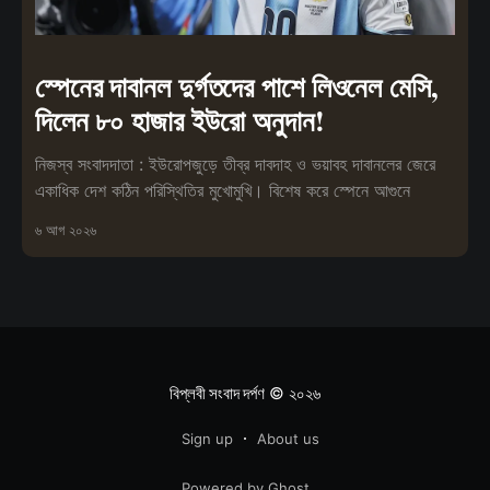
স্পেনের দাবানল দুর্গতদের পাশে লিওনেল মেসি,
দিলেন ৮০ হাজার ইউরো অনুদান!
নিজস্ব সংবাদদাতা : ইউরোপজুড়ে তীব্র দাবদাহ ও ভয়াবহ দাবানলের জেরে
একাধিক দেশ কঠিন পরিস্থিতির মুখোমুখি। বিশেষ করে স্পেনে আগুনে
৬ আগ ২০২৬
বিপ্লবী সংবাদ দর্পণ
© ২০২৬
Sign up
About us
Powered by Ghost