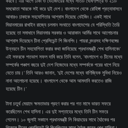
করবে। এর আগে ঢাকা ও বেইজিংয়ের মধ্যে সাতটি ঘোষণাপত্র ও ২১টি
সমঝোতা স্মারকে সই করে দুই দেশ। বাংলাদেশ থেকে রোহিঙ্গা প্রত্যাবাসনে
আবারও ঢাকাকে সহযোগিতার আশ্বাস দিয়েছে বেইজিং। একই সাথে
মিয়ানমারের রাখাইন রাজ্যে চলমান সংঘাতে বাংলাদেশের যে পরিস্থিতি তৈরি
হয়েছে তা সমাধানে মিয়ানমার সরকার ও আরাকান আর্মির সাথে আলোচনার
আশ্বাস দিয়েছেন চীনা প্রেসিডেন্ট শি জিনপিং। পায়রা বন্দরসহ দক্ষিণবঙ্গের
উন্নয়নে চীন সহযোগিতা করার কথা জানিয়েছে প্রধানমন্ত্রী শেখ হাসিনাকে৷'
এই সফরকে শতভাগ সফল দাবি করে তিনি বলেন, 'বাংলাদেশ ও চীনের মধ্যে
সম্পর্কের পঞ্চাশ বছরে দুই দেশ নিজেদের মধ্যে সম্পর্ককে পরের ধাপে নিয়ে
যেতে চায়।' তিনি আরও জানান, 'দুই দেশের মধ্যে বাণিজ্যিক সুবিধা নিয়েও
নানা আলোচনা হয়েছে। বাংলাদেশ থেকে আম আমদানি করতেও রাজি
হয়েছে চীন।'
টানা চতুর্থ মেয়াদে ক্ষমতাভার গ্রহণ করার পর গত মাসে ভারত সফরে
করেছিলেন শেখ হাসিনা। এর দুই সপ্তাহের মধ্যে তিনি চীন সফরে
গেলেন। ১০ জুলাই সকালে প্রধানমন্ত্রী লি কিয়াংয়ের সাথে বৈঠকের পর
বিকেলে চীনের প্রেসিডেন্ট শি জিনপিংয়ের সাথে বৈঠক করেন শেখ হাসিনা।