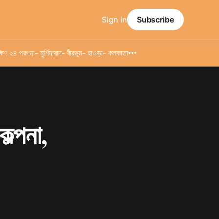
Sign in
Subscribe
্ষিণ ২৪ পরগনা
- মুর্শিদাবাদ
- বীরভূম
- হাওড়া
- কলকাতা
কল্পনা,