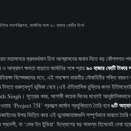
ভারত মহাসাগরে ক্রমবর্ধমান চিনা আগ্রাসনের জবাব দিতে বড় কৌশলগত প
৯০ হাজার কোটি টাকার সা
 ও আক্রমণ ক্ষমতা বাড়াতে জার্মানির সঙ্গে প্রায়
তিরক্ষা বিশেষজ্ঞদের মতে, এই পদক্ষেপ ভারতীয় নৌবাহিনীর শক্তি বহুগুণ 
ম টানতে গুরুত্বপূর্ণ ভূমিকা নেবে।এই ঐতিহাসিক চুক্তির জন্য ইতিমধ্যেই
ajnath Singh। সূত্রের খবর, আগামী কয়েক দিনের মধ্যেই আনুষ্ঠানিকভা
৬টি অত্যা
ওতায় ‘Project 75I’ প্রকল্পে জার্মান প্রযুক্তিতে তৈরি হবে
ডিজাইনের উপর ভিত্তি করে এই ডুবোজাহাজগুলি সম্পূর্ণভাবে ভারতে তৈরি
্বদেশী, যা ‘মেক ইন ইন্ডিয়া’ উদ্যোগের বড় সাফল্য হিসেবেই দেখা হচ্ছ