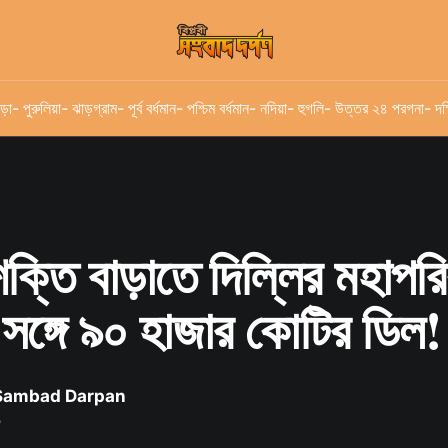
ড়া
- পুরুলিয়া
- ঝাড়গ্রাম
- পূর্ব বর্ধমান
- পশ্চিম বর্ধমান
- নদিয়া
- হুগলি
- উত্তর ২৪ পরগনা
- দক
শক্তি বাড়াতে দিল্লির মহাপরি
র সঙ্গে ৯০ হাজার কোটির ডিল!
 Sambad Darpan
৬