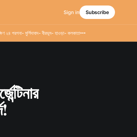
Sign in
Subscribe
্ষিণ ২৪ পরগনা
- মুর্শিদাবাদ
- বীরভূম
- হাওড়া
- কলকাতা
েন্টিনার
ে!