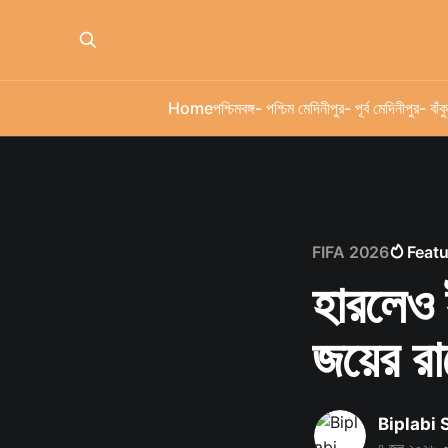
Home
পশ্চিমবঙ্গ
- পশ্চিম মেদিনীপুর
- পূর্ব মেদিনীপুর
- বাঁকু
FIFA 2026
Feat
হারলেও ই
জয়ের রা
Biplabi
৪ জুল ২০২৬