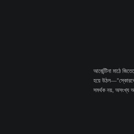
আর্জেন্টিনা মাঠে জি
হয়ে উঠল—"স্কোরবোর্ড
সমর্থক নয়, অসংখ্য আ