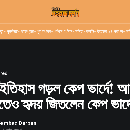
ড়া
- পুরুলিয়া
- ঝাড়গ্রাম
- পূর্ব বর্ধমান
- পশ্চিম বর্ধমান
- নদিয়া
- হুগলি
- উত্তর ২৪ পরগনা
- দক
ured
তিহাস গড়ল কেপ ভার্দে! আর্জ
তেও হৃদয় জিতলেন কেপ ভার্দ
 Sambad Darpan
•
1 min read