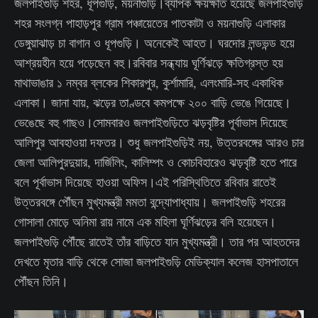
জলপাইগুড়ি শহর, ধূপগুড়ি, ময়নাগুড়ি।ব্যাপক ক্ষয়ক্ষতি হয়েছে জলপাইগুড়ি
শহর সংলগ্ন পাহাড়পুর গ্রাম পঞ্চায়েতের পাতকাটা ও ময়নাগুড়ি এলাকার
ডেঙ্গুয়াঝাড় চা বাগান ও ধূপগুড়ি। অনেকেই আহত। ঘরদোর লন্ডভন্ড হয়ে
আশ্রয়হীন হয়ে পড়েছেন বহু।রবিবার সন্ধ্যায় ঘূর্ণিঝড়ে ক্ষতিগ্রস্ত হয়
মাথাভাঙার ১ নম্বর ব্লকের শিকারপুর, কুর্শামারি, এলংমারি-সহ একাধিক
এলাকা। জানা যায়, ঝড়ের তাণ্ডবে কমপক্ষে ২০০ বাড়ি ভেঙে গিয়েছে।
ভেঙেছে বহু গাছও।সোমবারও জলপাইগুড়িতে ঝড়বৃষ্টির পূর্বাভাস দিয়েছে
আলিপুর আবহাওয়া দফতর। শুধু জলপাইগুড়িই নয়, উত্তরবঙ্গের আরও চার
জেলা আলিপুরদুয়ার, দার্জিলিং, কালিম্পং ও কোচবিহারেও ঝড়বৃষ্টি হতে পারে
বলে পূর্বাভাস দিয়েছে হাওয়া অফিস।এই পরিস্থিতিতে রবিবার রাতেই
উত্তরবঙ্গে পৌঁছন মুখ্যমন্ত্রী মমতা বন্দ্যোপাধ্যায়। জলপাইগুড়ি শহরের
গোসালা মোড়ে অনিমা রায় নামে এক মহিলা ঘূর্ণিঝড়ের বলি হয়েছেন।
জলপাইগুড়ি পৌঁছে রাতেই তাঁর বাড়িতে যান মুখ্যমন্ত্রী। তার পর আহতদের
দেখতে মৃতার বাড়ি থেকে সোজা জলপাইগুড়ি মেডিক্যাল কলেজ হাসপাতালে
পৌঁছন তিনি।