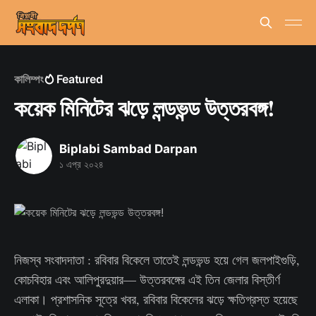
কালিম্পং
Featured
কয়েক মিনিটের ঝড়়ে লন্ডভন্ড উত্তরবঙ্গ!
Biplabi Sambad Darpan
১ এপ্র ২০২৪
নিজস্ব সংবাদদাতা : রবিবার বিকেলে তাতেই লন্ডভন্ড হয়ে গেল জলপাইগুড়ি,
কোচবিহার এবং আলিপুরদুয়ার— উত্তরবঙ্গের এই তিন জেলার বিস্তীর্ণ
এলাকা। প্রশাসনিক সূত্রে খবর, রবিবার বিকেলের ঝড়ে ক্ষতিগ্রস্ত হয়েছে