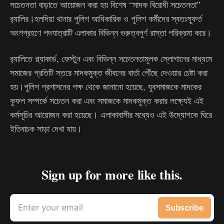
সচেতনতা বাড়াতে আয়োজন করা হয় বিশেষ “মাদক বিরোধী সচেতনতা”
র‌্যালির।হলদিয়া থানার পুলিশ আধিকারিক ও পুলিশ কর্মীদের স্বতঃস্ফূর্ত
অংশগ্রহণে পদযাত্রাটি এলাকার বিভিন্ন গুরুত্বপূর্ণ রাস্তা পরিক্রমা করে।
র‌্যালিতে প্ল্যাকার্ড, ফেস্টুন এবং বিভিন্ন সচেতনতামূলক স্লোগানের মাধ্যমে
সমাজের প্রতিটি স্তরে মাদকমুক্ত জীবনের বার্তা পৌঁছে দেওয়ার চেষ্টা করা
হয়।পুলিশ প্রশাসনের পক্ষ থেকে জানানো হয়েছে, যুবসমাজকে মাদকের
কুফল সম্পর্কে সচেতন করা এবং সমাজকে মাদকমুক্ত করার লক্ষ্যেই এই
কর্মসূচির আয়োজন করা হয়েছে। এলাকাবাসীর মধ্যেও এই উদ্যোগকে ঘিরে
ইতিবাচক সাড়া দেখা যায়।
Sign up for more like this.
Enter your email
Subscribe