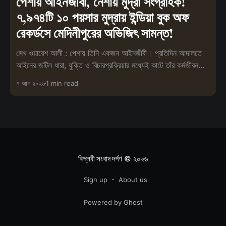
পেশায় আইনজীবী, নেশায় মুদ্রা সংগ্রাহক!
৭,৯৭৪টি ১০ পয়সার মুদ্রায় ইন্ডিয়া বুক অফ
রেকর্ডসে মেদিনীপুরের অভিজিৎ সামন্ত!
সেখ ওয়ারেশ আলী : পেশায় তিনি একজন আইনজীবী। প্রতিদিন আদালতে
আইনের জটিল ধারা, যুক্তি ও বিচারপ্রক্রিয়ার মধ্যেই কাটে তাঁর কর্মজীবন।
তবে পেশা
৭ আগ ২০২৬
1 min read
বিপ্লবী সংবাদ দর্পণ
© ২০২৬
Sign up
About us
Powered by Ghost