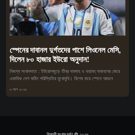
স্পেনের দাবানল দুর্গতদের পাশে লিওনেল মেসি,
দিলেন ৮০ হাজার ইউরো অনুদান!
নিজস্ব সংবাদদাতা : ইউরোপজুড়ে তীব্র দাবদাহ ও ভয়াবহ দাবানলের জেরে
একাধিক দেশ কঠিন পরিস্থিতির মুখোমুখি। বিশেষ করে স্পেনে আগুনে
৬ আগ ২০২৬
বিপ্লবী সংবাদ দর্পণ
© ২০২৬