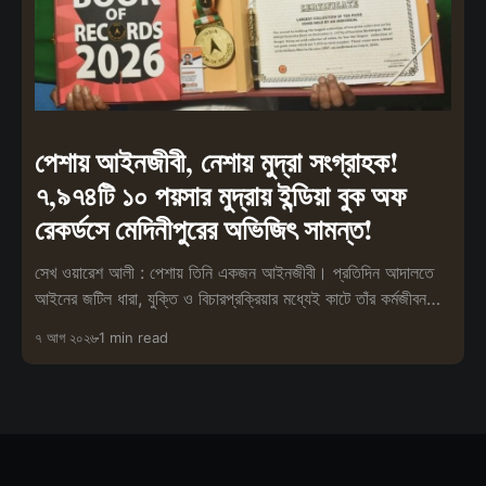
পেশায় আইনজীবী, নেশায় মুদ্রা সংগ্রাহক!
৭,৯৭৪টি ১০ পয়সার মুদ্রায় ইন্ডিয়া বুক অফ
রেকর্ডসে মেদিনীপুরের অভিজিৎ সামন্ত!
সেখ ওয়ারেশ আলী : পেশায় তিনি একজন আইনজীবী। প্রতিদিন আদালতে
আইনের জটিল ধারা, যুক্তি ও বিচারপ্রক্রিয়ার মধ্যেই কাটে তাঁর কর্মজীবন।
তবে পেশা
৭ আগ ২০২৬
1 min read