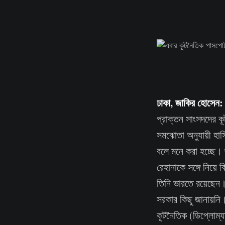
ঢাকা, জাকির হোসেন:
প্রাক্তন সাংসদদের ক
সমঝোতা অনুযায়ী হাস
বলে মনে করা হচ্ছে। 
রেহানাকে সঙ্গে নিয়ে 
তিনি ভারতে রয়েছেন। 
সরকার কিছু জানায়নি।
কূটনৈতিক (ডিপ্লোম্