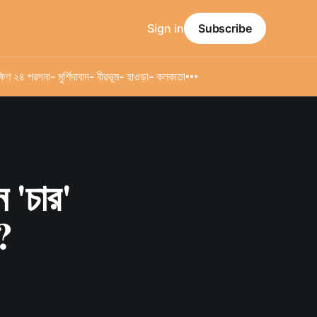
Sign in
Subscribe
্ষিণ ২৪ পরগনা
- মুর্শিদাবাদ
- বীরভূম
- হাওড়া
- কলকাতা
 'চার'
?