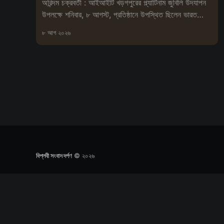
অরিন্দম চক্রবর্তী : আইআইটি খড়গপুরের প্ল্যাটিনাম জুবিলি উদযাপন
উপলক্ষে শনিবার, ৮ আগস্ট, প্রতিষ্ঠানে উপস্থিত ছিলেন ভারত
সেবাশ্রম সংঘের মহা
৮ আগ ২০২৬
বিপ্লবী সংবাদ দর্পণ
© ২০২৬