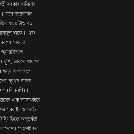
র্তী সরকার হাসিনার
ছে। তবে কয়েকদিন
বাতিল হওয়াটাও বড়
প্রস্তুত থাকে। এবং
রে অবশ্য কোনও
 অ্যারাইভাল’
িন খুশি, ভারতে থাকতে
র জন্য বাংলাদেশে
েশের প্রথম মহিলা
দী দল (বিএনপি)।
 হোসেন এক সাক্ষাৎকারে
ের স্বরাষ্ট্র ও আইন
থিতিতে অন্তর্বর্তী
াংলাদেশের ‘সংশোধিত