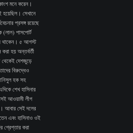
 একাংশ মনে করেন।
সই হয়েছিল। সেখানে
িবেচনার প্রসঙ্গ রয়েছে
ক (লাল) পাসপোর্ট
েয়ে থাকেন। ৫ আগস্ট
করা হয় অন্তর্বর্তী
পর থেকেই দেশজুড়ে
াদের বিরুদ্ধেও
 আনিসুল হক সহ
এদিকে শেখ হাসিনার
সেই আওয়ামী লীগ
ই। আবার সেই দলের
খতেন এবং হাসিনাও ওই
 গ্রেপ্তার করা