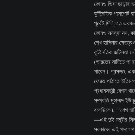
কোনও ভিসা ছাড়াই ভার
কূটনৈতিক পাসপোর্ট 
পূর্বেই দিল্লিতে এক
কোনও সমস্যা নয়, কার
শেখ হাসিনার ক্ষেত্র
কূটনৈতিক জটিলতা নে
(ভারতের মাটিতে পা রা
পারেন। প্রসঙ্গত, একা
ফেরত পাঠাতে ইতিমধ্য
প্রধানমন্ত্রী বেগম 
সম্প্রতি মুহাম্মদ ইউ
বলেছিলেন, ‘‘শেখ হাস
—এই দুই মন্ত্রীর সি
সরকারের এই পদক্ষেপ