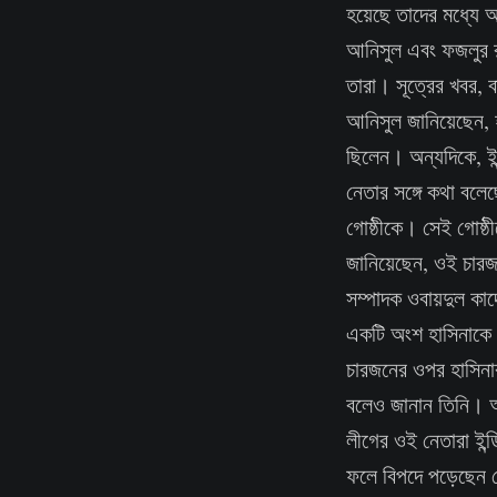
হয়েছে তাদের মধ্যে 
আনিসুল এবং ফজলুর র
তারা। সূত্রের খবর, 
আনিসুল জানিয়েছেন, 
ছিলেন। অন্যদিকে, ই
নেতার সঙ্গে কথা বল
গোষ্ঠীকে। সেই গোষ্ঠ
জানিয়েছেন, ওই চারজ
সম্পাদক ওবায়দুল কাদে
একটি অংশ হাসিনাকে
চারজনের ওপর হাসিনার
বলেও জানান তিনি। অ
লীগের ওই নেতারা ইন্
ফলে বিপদে পড়েছেন সে