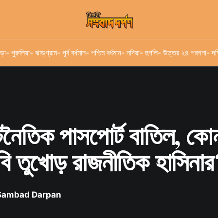
ড়া
- পুরুলিয়া
- ঝাড়গ্রাম
- পূর্ব বর্ধমান
- পশ্চিম বর্ধমান
- নদিয়া
- হুগলি
- উত্তর ২৪ পরগনা
- দক
টনৈতিক পাসপোর্ট বাতিল, কোন
বি তুখোড় রাজনীতিক হাসিনার
 Sambad Darpan