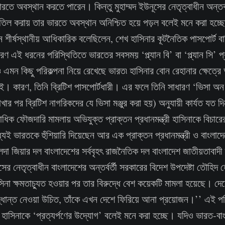
তে অবস্থান করতে পারেন। কিন্তু মুহাম্মদ ইউনূসের নেতৃত্বাধীন অন্তর্ব
বাতিল করায় তার ভারতে অবস্থান অনিশ্চিত হয়ে পড়ল বলেই মনে করা হচ্
জন শীর্ষস্থানীয় আধিকারিক বলেছিলেন, শেখ হাসিনার কূটনৈতিক পাসপোর্ট 
ণ এই ধরনের পরিস্থিতিতে ভারতের সবসময় ‘প্ল্যান বি’ বা ‘প্ল্যান সি’ 
েও এমন কিছু পরিকল্পনা নিয়ে রেখেছে ভারত৷ হাসিনার বোন রেহানার ক্ষেত্
ই। কারণ, তিনি ব্রিটিশ পাসপোর্টধারী। এর ফলে তিনি সাধারণ ‘ভিসা অন
খার পর ব্রিটিশ নাগরিকদের যে ভিসা মঞ্জুর করা হয়) অনুযায়ী কার্যত যত দ
ধিক ফৌজদারি মামলায় অভিযুক্ত প্রাক্তন প্রধানমন্ত্রী হাসিনাকে বিচারে
েই ভারতকে হুঁশিয়ারি দিয়েছেন আর এক প্রাক্তন প্রধানমন্ত্রী ও বাংলাদ
খালেদা জিয়ার দল বাংলাদেশের সর্ববৃহৎ রাজনৈতিক দল বাংলাদেশ জাতীয়তাবা
নূসের নেতৃত্বাধীন বাংলাদেশের অন্তর্বর্তী সরকারের বিদেশ উপদেষ্টা তৌহিদ
িনা ক্ষমতাচ্যুত হওয়ার পর তার বিরুদ্ধে বেশ কয়েকটি মামলা হয়েছে। দেশ
দ্ধান্ত নেওয়া উচিত, তাঁকে এখন দেশে ফিরিয়ে আনা প্রয়োজন।’’ এই পরিস্
 হাসিনাকে ‘প্রত্যর্পণের উদ্যোগ’ বলেই মনে করা হচ্ছে। যদিও ভারত-ব