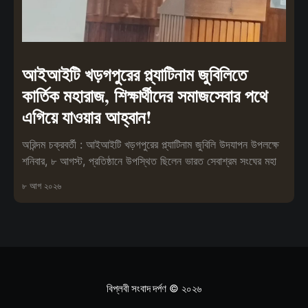
আইআইটি খড়গপুরের প্ল্যাটিনাম জুবিলিতে
কার্তিক মহারাজ, শিক্ষার্থীদের সমাজসেবার পথে
এগিয়ে যাওয়ার আহ্বান!
অরিন্দম চক্রবর্তী : আইআইটি খড়গপুরের প্ল্যাটিনাম জুবিলি উদযাপন উপলক্ষে
শনিবার, ৮ আগস্ট, প্রতিষ্ঠানে উপস্থিত ছিলেন ভারত সেবাশ্রম সংঘের মহা
৮ আগ ২০২৬
বিপ্লবী সংবাদ দর্পণ
© ২০২৬