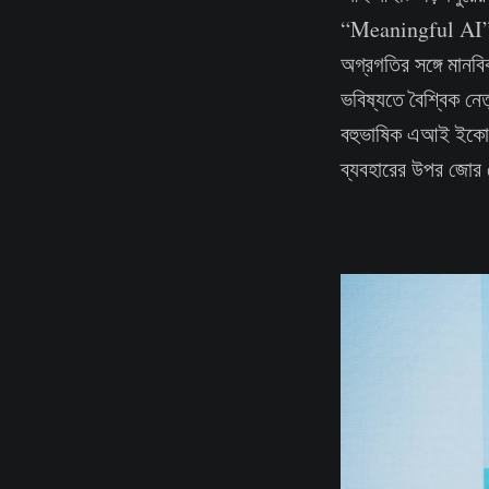
“Meaningful AI” বা 
অগ্রগতির সঙ্গে মানবি
ভবিষ্যতে বৈশ্বিক নেত
বহুভাষিক এআই ইকোসিস
ব্যবহারের উপর জোর