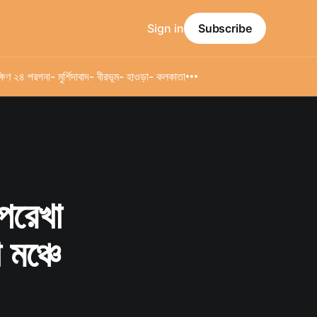
Sign in
Subscribe
্ষিণ ২৪ পরগনা
- মুর্শিদাবাদ
- বীরভূম
- হাওড়া
- কলকাতা
ূপরেখা
মঞ্চে