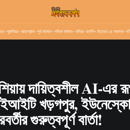
ড়া
- পুরুলিয়া
- ঝাড়গ্রাম
- পূর্ব বর্ধমান
- পশ্চিম বর্ধমান
- নদিয়া
- হুগলি
- উত্তর ২৪ পরগনা
- দক
শিয়ায় দায়িত্বশীল AI-এর র
আইটি খড়গপুর, ইউনেস্কো 
র্তীর গুরুত্বপূর্ণ বার্তা!