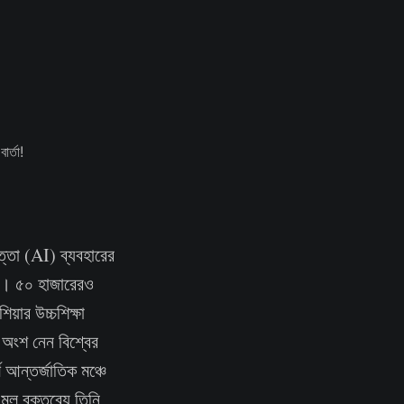
িমত্তা (AI) ব্যবহারের
পুর। ৫০ হাজারেরও
িয়ার উচ্চশিক্ষা
 অংশ নেন বিশ্বের
্ণ আন্তর্জাতিক মঞ্চে
মূল বক্তব্যে তিনি