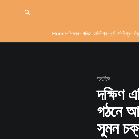
Home
পশ্চিমবঙ্গ
- পশ্চিম মেদিনীপুর
- পূর্ব মেদিনীপুর
- বাঁকু
প্রযুক্তি
দক্ষিণ এ
গঠনে আই
সুমন চক্রব