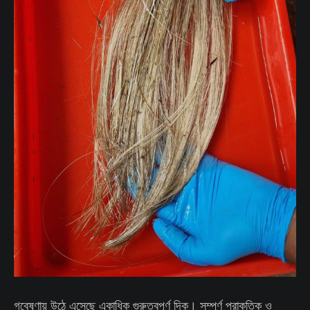
গবেষণায় উঠে এসেছে একাধিক গুরুত্বপূর্ণ দিক। সম্পূর্ণ প্রাকৃতিক ও