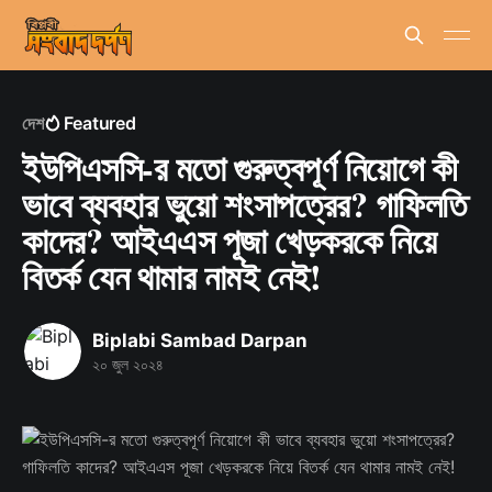
দেশ
Featured
ইউপিএসসি-র মতো গুরুত্বপূর্ণ নিয়োগে কী
ভাবে ব্যবহার ভুয়ো শংসাপত্রের? গাফিলতি
কাদের? আইএএস পূজা খেড়করকে নিয়ে
বিতর্ক যেন থামার নামই নেই!
Biplabi Sambad Darpan
২০ জুল ২০২৪