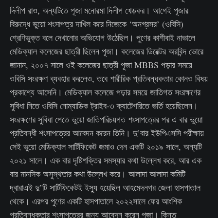
দিলীপ রাও, অন্যটিতে পূজা মনোরমা দিলীপ খেড়কর। আগেই পূজার
বিরুদ্ধে ভুয়ো শংসাপত্র দাখিল করে নিজেকে ‘অনগ্রসর’ (ওবিসি)
শ্রেণিভুক্ত বলে দেখানোর অভিযোগ উঠেছিল। পুণের কাশীবাই নাভালে
মেডিক্যাল কলেজের ছাত্রী ছিলেন পূজা। কলেজের ডিরেক্টর অরবিন্দ ভোরে
জানান, ২০০৭ সালে ওই কলেজের ছাত্রী পূজা MBBS পড়ার সময়ে
ওবিসি সংরক্ষণ ব্যবহার করলেও, তবে শারীরিক প্রতিবন্ধকতার কোনও বিষয়
প্রকাশ্যে আসেনি। মেডিক্যাল কলেজে পড়ার সময়ে জাতিগত সংরক্ষণের
সুবিধা নিতে ওবিসি নোম্যাডিক ট্রাইব-৩ ক্যাটেগরিতে ভর্তি হয়েছিলেন।
সংরক্ষণের সুবিধা পেতে ভুয়ো জাতিপরিচয়গত শংসাপত্রের পর এ বার ভুয়ো
প্রতিবন্ধী শংসাপত্রের আবেদন করেন তিনি। দু’বার ইউপিএসসি পরীক্ষায়
সেই ভুয়ো মেডিক্যাল সার্টিফিকেট জমাও দেন একটি ২০১৯ সালে, অন্যটি
২০২১ সালে। এক বার দৃষ্টিশক্তির সমস্যার কথা উল্লেখ করে, আর এক
বার মানসিক অসুস্থতার কথা উল্লেখ করে। আলাদা আলাদা কমিটি
দ্বারাএই দু’টি সার্টিফিকেটই ইস্যু হয়েছিল আহমেদনগর জেলা হাসপাতাল
থেকে। এরপর পুণের একটি হাসপাতালে ২০২২সালে ফের আংশিক
প্রতিবন্ধকতার শংসাপত্রের জন্য আবেদন করেন পূজা। কিন্তু