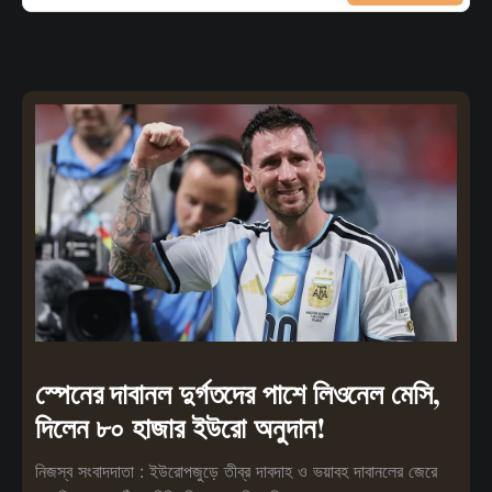
স্পেনের দাবানল দুর্গতদের পাশে লিওনেল মেসি,
দিলেন ৮০ হাজার ইউরো অনুদান!
নিজস্ব সংবাদদাতা : ইউরোপজুড়ে তীব্র দাবদাহ ও ভয়াবহ দাবানলের জেরে