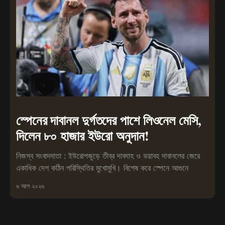
স্পেনের দাবানল দুর্গতদের পাশে লিওনেল মেসি,
দিলেন ৮০ হাজার ইউরো অনুদান!
নিজস্ব সংবাদদাতা : ইউরোপজুড়ে তীব্র দাবদাহ ও ভয়াবহ দাবানলের জেরে
একাধিক দেশ কঠিন পরিস্থিতির মুখোমুখি। বিশেষ করে স্পেনে আগুনে
৬ আগ ২০২৬