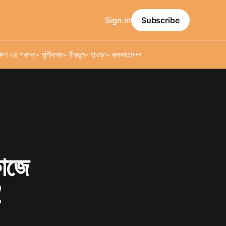
Sign in
Subscribe
্ষিণ ২৪ পরগনা
- মুর্শিদাবাদ
- বীরভূম
- হাওড়া
- কলকাতা
কাজে
!