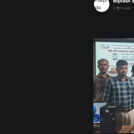
Biplabi
৩ জুল ২০২৬