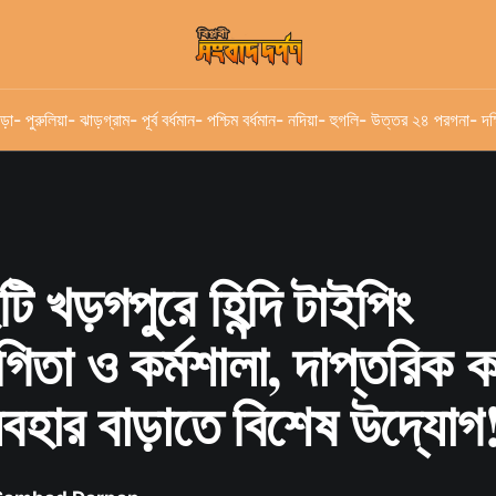
ড়া
- পুরুলিয়া
- ঝাড়গ্রাম
- পূর্ব বর্ধমান
- পশ্চিম বর্ধমান
- নদিয়া
- হুগলি
- উত্তর ২৪ পরগনা
- দক
খড়গপুরে হিন্দি টাইপিং
গিতা ও কর্মশালা, দাপ্তরিক 
ব্যবহার বাড়াতে বিশেষ উদ্যোগ