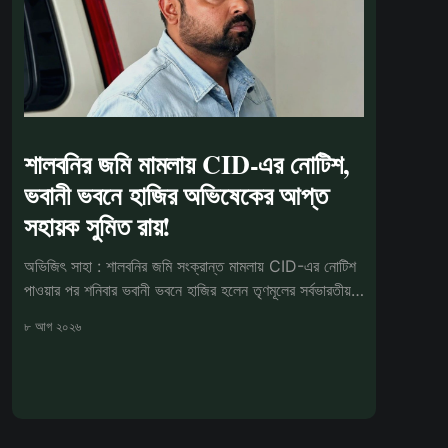
শালবনির জমি মামলায় CID-এর নোটিশ,
ভবানী ভবনে হাজির অভিষেকের আপ্ত
সহায়ক সুমিত রায়!
অভিজিৎ সাহা : শালবনির জমি সংক্রান্ত মামলায় CID-এর নোটিশ
পাওয়ার পর শনিবার ভবানী ভবনে হাজির হলেন তৃণমূলের সর্বভারতীয়
সাধারণ সম্পাদক
৮ আগ ২০২৬