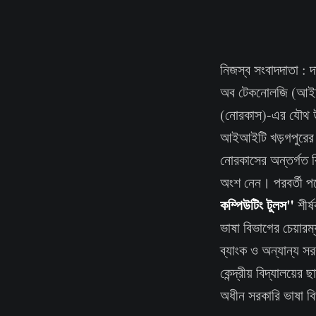
নিজস্ব সংবাদদাতা : দাপ
অব টেকনোলজি (আইআইট
(নোরকাস)-এর যৌথ উদ্য
আইআইটি খড়গপুরের তক
নোরকাসের অন্তর্গত বি
অংশ নেন। পরবর্তী পর্
কম্পিউটিং টুলস"
শীর্
ভাষা বিভাগের চেয়ারম
ব্যাংক ও অন্যান্য সরক
কেন্দ্রীয় বিদ্যালয়ে
অধীন সরকারি ভাষা বিভা