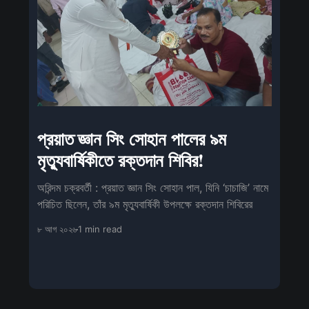
প্রয়াত জ্ঞান সিং সোহান পালের ৯ম
মৃত্যুবার্ষিকীতে রক্তদান শিবির!
অরিন্দম চক্রবর্তী : প্রয়াত জ্ঞান সিং সোহান পাল, যিনি ‘চাচাজি’ নামে
পরিচিত ছিলেন, তাঁর ৯ম মৃত্যুবার্ষিকী উপলক্ষে রক্তদান শিবিরের
৮ আগ ২০২৬
1 min read