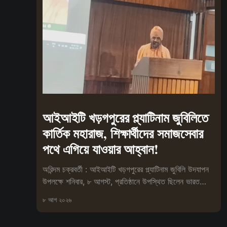
আইআইটি খড়গপুরের প্ল্যাটিনাম জুবিলিতে
কার্তিক মহারাজ, শিক্ষার্থীদের সমাজসেবার
পথে এগিয়ে যাওয়ার আহ্বান!
অরিন্দম চক্রবর্তী : আইআইটি খড়গপুরের প্ল্যাটিনাম জুবিলি উদযাপন
উপলক্ষে শনিবার, ৮ আগস্ট, প্রতিষ্ঠানে উপস্থিত ছিলেন ভারত
সেবাশ্রম সংঘের মহা
৮ আগ ২০২৬