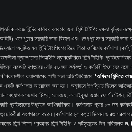
্তরিক কাজে হিন্দির কার্যকর ব্যবহার এবং হিন্দি টাইপিং দক্ষতা বৃদ্ধির লক্ষ্
ি) খড়গপুরের সরকারি ভাষা বিভাগ এবং খড়গপুর নগর সরকারি ভাষা বা
োগে অনুষ্ঠিত হল হিন্দি টাইপিং প্রতিযোগিতা ও বিশেষ কর্মশালা।কর্মসূচি
্ষশীলা ক্যাম্পাসের সিআইসি ল্যাবরেটরিতে হিন্দি টাইপিং প্রতিযোগিত
ভিন্ন সরকারি দপ্তরের মোট ২৩ জন কর্মকর্তা ও কর্মচারী উৎসাহের সঙ্গে
"অফিসে হিন্দিতে কা
বে বিক্রমশীলা ক্যাম্পাসের গার্গী সভা অডিটোরিয়ামে
ষক একটি কর্মশালার আয়োজন করা হয়। অনুষ্ঠানে উপস্থিত ছিলেন আইআই
্যান অধ্যাপক অশোক মিশ্র, রেলওয়ে, কালাইকুন্ডা এয়ার ফোর্স স্টেশন, বি
ারি প্রতিষ্ঠানের ঊর্ধ্বতন আধিকারিকরা। কর্মশালায় প্রায় ৮০ জন কর্মকর্ত
র ছাত্রছাত্রীরা অংশগ্রহণ করেন।কর্মশালার মূল বক্তা ছিলেন ভারত সরকারের স্
ড. জ
গের হিন্দি শিক্ষণ প্রকল্পের হিন্দি টাইপিং ও শর্টহ্যান্ডের উপ-পরিচালক