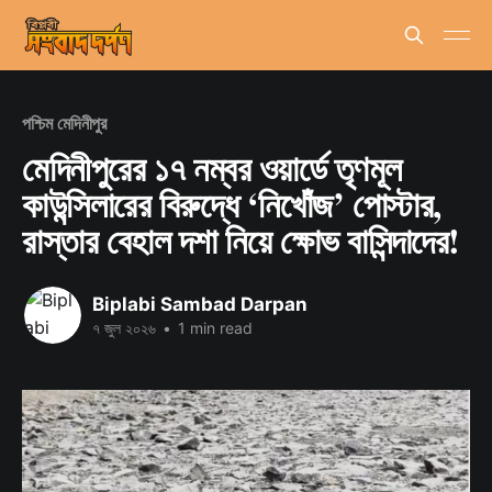
পশ্চিম মেদিনীপুর
মেদিনীপুরের ১৭ নম্বর ওয়ার্ডে তৃণমূল
কাউন্সিলারের বিরুদ্ধে ‘নিখোঁজ’ পোস্টার,
রাস্তার বেহাল দশা নিয়ে ক্ষোভ বাসিন্দাদের!
Biplabi Sambad Darpan
৭ জুল ২০২৬
•
1 min read