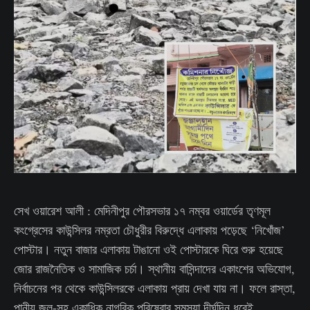
সেখ ওয়ারেশ আলী : মেদিনীপুর পৌরসভার ১৭ নম্বর ওয়ার্ডের তৃণমূল
কংগ্রেসের কাউন্সিলর নম্রতা চৌধুরীর বিরুদ্ধে এলাকায় পড়েছে ‘নিখোঁজ’
পোস্টার। নতুন বাজার এলাকায় টাঙানো ওই পোস্টারকে ঘিরে শুরু হয়েছে
জোর রাজনৈতিক ও সামাজিক চর্চা। স্থানীয় বাসিন্দাদের একাংশের অভিযোগ,
নির্বাচনের পর থেকে কাউন্সিলরকে এলাকায় প্রায় দেখা যায় না। ফলে রাস্তা,
পানীয় জল-সহ একাধিক নাগরিক পরিষেবার সমস্যা দীর্ঘদিন ধরেই