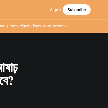
Sign in
Subscribe
্ষিণ ২৪ পরগনা
- মুর্শিদাবাদ
- বীরভূম
- হাওড়া
- কলকাতা
ষাঢ়
বে?