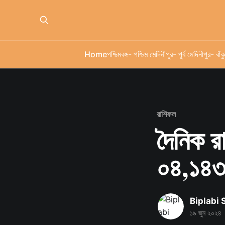
Home
পশ্চিমবঙ্গ
- পশ্চিম মেদিনীপুর
- পূর্ব মেদিনীপুর
- বাঁকু
রাশিফল
দৈনিক র
০৪,১৪৩
Biplabi
১৯ জুন ২০২৪