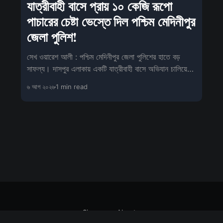
যাত্রীবাহী বাসে প্রায় ১০ কেজি রূপো
পাচারের চেষ্টা ভেস্তে দিল পশ্চিম মেদিনীপুর
জেলা পুলিশ!
সেখ ওয়ারেশ আলী : পশ্চিম মেদিনীপুর জেলা পুলিশের হাতে বড়
সাফল্য। দাসপুর এলাকায় একটি যাত্রীবাহী বাসে অভিযান চালিয়ে
বিপুল পরি
৬ আগ ২০২৬
1 min read
Sign up
About us