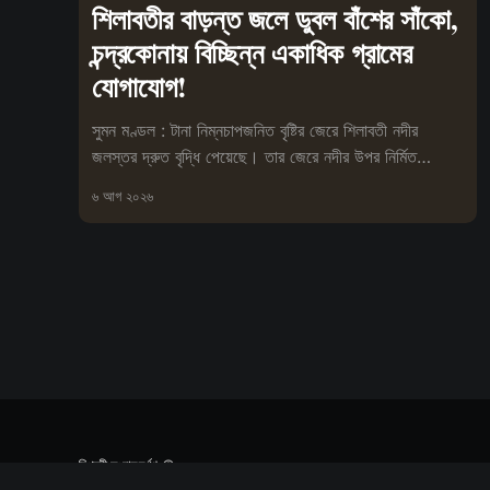
শিলাবতীর বাড়ন্ত জলে ডুবল বাঁশের সাঁকো,
চন্দ্রকোনায় বিচ্ছিন্ন একাধিক গ্রামের
যোগাযোগ!
সুমন মণ্ডল : টানা নিম্নচাপজনিত বৃষ্টির জেরে শিলাবতী নদীর
জলস্তর দ্রুত বৃদ্ধি পেয়েছে। তার জেরে নদীর উপর নির্মিত
অস্থায়ী বাঁশের
৬ আগ ২০২৬
বিপ্লবী সংবাদ দর্পণ
© ২০২৬