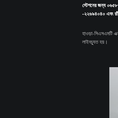
স্টেশনের জন্য ০৬৫
-২২৬৯৪০৪০ এবং রাঁচ
হাওড়া-সিএসএমটি এক্
লাইনচ্যুত হয়।