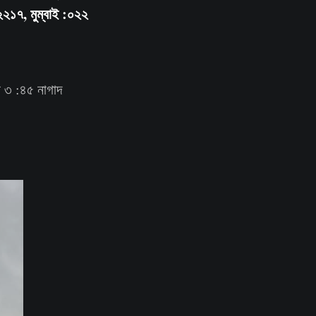
১৭, মুম্বাই :০২২
র ৩ :৪৫ নাগাদ