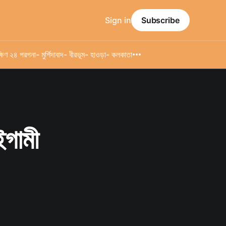
Sign in
Subscribe
্ষিণ ২৪ পরগনা
- মুর্শিদাবাদ
- বীরভূম
- হাওড়া
- কলকাতা
ইগামী