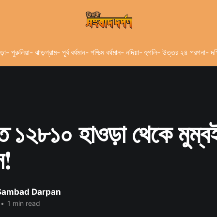
ড়া
- পুরুলিয়া
- ঝাড়গ্রাম
- পূর্ব বর্ধমান
- পশ্চিম বর্ধমান
- নদিয়া
- হুগলি
- উত্তর ২৪ পরগনা
- দক
ুত ১২৮১০ হাওড়া থেকে মুম্ব
স!
 Sambad Darpan
•
1 min read