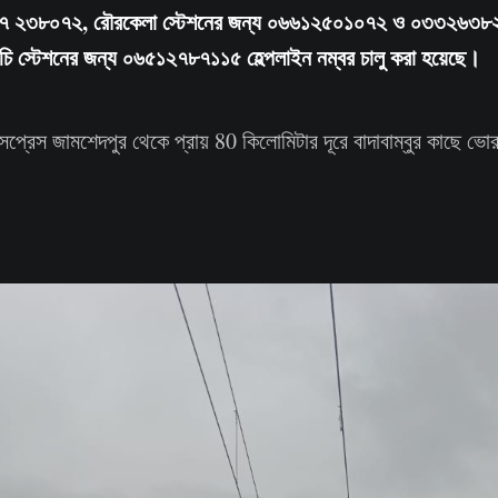
৮৭ ২৩৮০৭২, রৌরকেলা স্টেশনের জন্য ০৬৬১২৫০১০৭২ ও ০৩৩২৬৩৮২২
ি স্টেশনের জন্য ০৬৫১২৭৮৭১১৫ হেল্পলাইন নম্বর চালু করা হয়েছে।
সপ্রেস জামশেদপুর থেকে প্রায় 80 কিলোমিটার দূরে বাদাবাম্বুর কাছে ভো