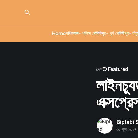
Home
পশ্চিমবঙ্গ
- পশ্চিম মেদিনীপুর
- পূর্ব মেদিনীপুর
- বাঁকু
দেশ
Featured
লাইনচ্য
এক্সপ্রে
Biplabi
৩০ জুল ২০২৪