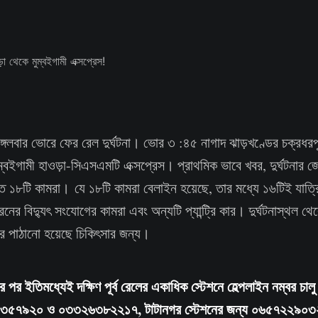
ঙ্গলবার ভোরে ফের রেল দুর্ঘটনা। ভোর ৩ :৪৫ নাগাদ ঝাড়খণ্ডের চক্রধরপুর
ম্বইগামী হাওড়া-সিএসএমটি এক্সপ্রেস। প্রাথমিক ভাবে খবর, দুর্ঘটনার 
ত ১৮টি কামরা। যে ১৮টি কামরা বেলাইন হয়েছে, তার মধ্যে ১৬টিই যাত্র
রেনের বিদ্যুৎ সংযোগের কামরা এবং অন্যটি প্যান্ট্রি কার। দুর্ঘটনাস্থল 
রে পাঠানো হয়েছে চিকিৎসার জন্য।
নার পর ইতিমধ্যেই দক্ষিণ পূর্ব রেলের একাধিক স্টেশনে হেল্পলাইন নম্বর চা
৩৩৩৫৭৯২০ ও ০৩৩২৬৩৮২২১৭, টাটানগর স্টেশনের জন্য ০৬৫৭২২৯০৩২