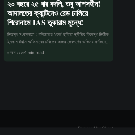
২০ বছরে ২৫ বার বদলি, তবু আপসহীন!
আদালতের ক্যান্টিনেও রেড চালিয়ে
শিরোনামে IAS তুকারাম মুন্ধে!
নিজস্ব সংবাদদাতা : বলিউডের ‘রেড’ ছবিতে দুর্নীতির বিরুদ্ধে নির্ভীক
ইনকাম ট্যাক্স অফিসারের চরিত্রে অজয় দেবগণের অভিনয় দর্শকদের
মনে
৬ আগ ২০২৬
1 min read
Powered by Ghost