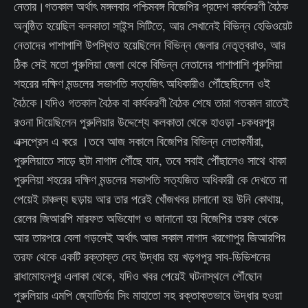
নেতার।গতকাল অর্থাৎ মঙ্গলবার পশ্চিমবঙ্গ বিজেপির প্রদেশ কার্যকরণী বৈঠক
অনুষ্ঠিত হয়েছিল কলকাতা সাইন্স সিটিতে, আর সেখানেই বিভিন্ন হেভিওয়েট
নেতাদের পাশাপাশি উপস্থিত হয়েছিলেন বিভিন্ন জেলার নেতৃত্বরাও, আর
ঠিক সেই মতো পুরুলিয়া জেলা থেকে বিভিন্ন নেতাদের পাশাপাশি পুরুলিয়া
শহরের দক্ষিণ মন্ডলের সভাপতি সত্যজিৎ অধিকারীও পৌঁছেছিলেন ওই
বৈঠকে।যদিও গতকাল বৈঠক বা কার্যকরণী বৈঠক শেষে তারা গতকাল রাতেই
রওনা দিয়েছিলেন পুরুলিয়ার উদ্দেশ্যে কলকাতা থেকে হাওড়া -চকধরপুর
এক্সপ্রেস এ করে ।তবে আজ সকালে বিজেপির বিভিন্ন নেতাকর্মীরা,
পুরুলিয়াতে সাড়ে ছটা নাগাদ পৌঁছে যান, তবে সবাই পৌঁছালেও সাথে থাকা
পুরুলিয়া শহরের দক্ষিণ মন্ডলের সভাপতি সত্যজিত অধিকারী কে দেখতে না
পেয়েই চাঞ্চল্য ছড়ায় আর তার পরেই খোঁজখবর চালানো হয় উনি কোথায়,
রেলের জিআরপি মারফত অভিযোগ ও জানানো হয় বিজেপির তরফ থেকে
আর তারপরে বেলা গড়লেই অর্থাৎ আজ সকাল নাগাদ খরগোপুর জিআরপির
তরফ থেকে একটি রক্তাক্ত দেহ উদ্ধার হয় খড়গপুর সাব-ডিভিশনের
রাধামোহনপুর এলাকা থেকে, যদিও খবর পেয়েই ঘটনাস্থলে পৌঁছোন
পুরুলিয়ার এমপি জ্যোতির্ময় সিং মাহাতো সহ রক্তাক্তভাবে উদ্ধার হওয়া