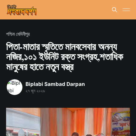
পশ্চিম মেদিনীপুর
পিতা-মাতার স্মৃতিতে মানবসেবার অনন্য
নজির,১০১ ইউনিট রক্ত সংগ্রহ,শতাধিক
মানুষের হাতে নতুন বস্ত্র
Biplabi Sambad Darpan
২৭ জুন ২০২৬