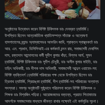
অনুষ্ঠানের উদ্বোধন করেন বিশিষ্ট চিকিৎসক ডাঃ দেবব্রত চ্যাটার্জি।
উপস্থিত ছিলেন আন্তর্জাতিক খ্যাতিসম্পন্ন সাঁতারু ও অন্বেষণা
হাসপাতালের ব্র্যান্ড অ্যাম্বাসেডর আফরিন জাবি, প্রাক্তন স্বাস্থ্যকর্তা ডাঃ
আর. এন. প্রধান, ডিসিসিআই-এর কর্মকর্তা চন্দন রায়, সমাজসেবী দেবাশিস
দাস, রক্তদান আন্দোলনের কর্মী সুদীপ কুমার খাঁড়া, বিপ্লব আর্য, সুমন
চ্যাটার্জি, বিশিষ্ট চিকিৎসক ডাঃ সুদীপ চৌধুরী, ডাঃ অসীম কুমার মাইতি, ডাঃ
তড়িৎ অধিকারী, ডাঃ দীপক দাস অধিকারী, সমাজসেবী আব্দুল ওয়াহেদ-সহ
বিশিষ্ট ব্যক্তিবর্গ।চ্যাটার্জি পরিবারের পক্ষ থেকে উপস্থিত ছিলেন ডাঃ
ত্রিনাথ চ্যাটার্জি, প্রিয়াঙ্কা চ্যাটার্জি, দীপ চ্যাটার্জি-সহ পরিবারের অন্যান্য
সদস্যরা। সমগ্র অনুষ্ঠানটি সুষ্ঠুভাবে পরিচালনা করেন বিশিষ্ট চিকিৎসক ও
শিক্ষক ডাঃ বিশ্বজিৎ পড়িয়া। আয়োজকদের বক্তব্য, প্রয়াত পিতামাতার
আদর্শকে সমাজসেবার মাধ্যমে জীবন্ত রাখার লক্ষ্যেই এই কর্মসূচির সূচনা।