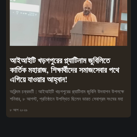
আইআইটি খড়গপুরের প্ল্যাটিনাম জুবিলিতে
কার্তিক মহারাজ, শিক্ষার্থীদের সমাজসেবার পথে
এগিয়ে যাওয়ার আহ্বান!
অরিন্দম চক্রবর্তী : আইআইটি খড়গপুরের প্ল্যাটিনাম জুবিলি উদযাপন উপলক্ষে
শনিবার, ৮ আগস্ট, প্রতিষ্ঠানে উপস্থিত ছিলেন ভারত সেবাশ্রম সংঘের মহা
৮ আগ ২০২৬