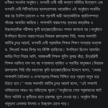
গুণীজন সংবর্ধনা অনুষ্ঠান। ভগবতী দেবী নারী কল্যাণ সমিতির উদ্যোগে এবং
ভগবতী দেবী পিটিআইয়ের ব্যবস্থাপনায় আয়োজিত এই অনুষ্ঠানে সংবর্ধিত
করা হয় ইংলিশ চ্যানেল ও পক প্রণালী জয়ী আন্তর্জাতিক খ্যাতিসম্পন্ন
সাঁতারু আফরিন জাবিকে। পাশাপাশি নারায়ণগড় ব্লকের মাধ্যমিক ও
উচ্চমাধ্যমিক পরীক্ষায় কৃতী ছাত্রছাত্রীদেরও সম্মান জানানো হয়।অনুষ্ঠানে
উপস্থিত ছিলেন নারায়ণগড়ের বিধায়ক রামপ্রসাদ গিরি, সভার সভাপতি
কার্তিক চন্দ্র আচার্য, ভগবতী দেবী প্রাথমিক শিক্ষক শিক্ষণ সংস্থার অধ্যক্ষ
ড. সিদ্ধার্থ শংকর মিশ্র সহ বিশিষ্ট ব্যক্তিরা। উপস্থিত ছিলেন আফরিন
জাবির পিতা পিয়ার আলি, সমাজকর্মী শিক্ষক সুদীপ কুমার খাঁড়া, চিত্রশিল্পী
শিক্ষক নরসিংহ দাস সহ বহু গণ্যমান্য ব্যক্তি ও স্থানীয় মানুষজন।বিধায়ক
রামপ্রসাদ গিরি তাঁর বক্তব্যে কৃতি ছাত্রছাত্রীদের উদ্দেশে বলেন, “মেধার
পাশাপাশি নৈতিকতা ও দেশপ্রেমের শিক্ষায় শিক্ষিত হয়ে প্রকৃত মানুষ হয়ে
উঠতে হবে।” সভার সভাপতি কার্তিক চন্দ্র আচার্য বলেন, “এই সম্মানই
ভবিষ্যতের আরও বড় দায়িত্বের সূচনা।”অনুষ্ঠানের শেষে সবুজায়নের বার্তা
দিতে অতিথি ও কৃতীদের হাতে চারাগাছ তুলে দেওয়া হয়। অনুষ্ঠান ঘিরে
খাকুড়দা এলাকায় উৎসাহ ও উচ্ছ্বাস চোখে পড়ে।