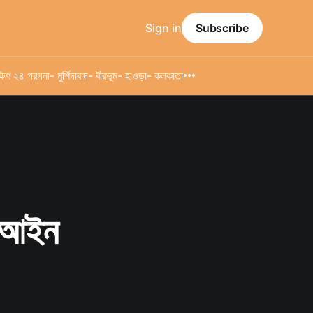
Sign in
Subscribe
্ষিণ ২৪ পরগনা
- মুর্শিদাবাদ
- বীরভূম
- হাওড়া
- কলকাতা
ও আইন