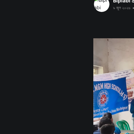
Biplabi
৯ জুল ২০২৬