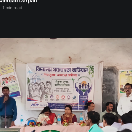
 Sambad Darpan
•
1 min read