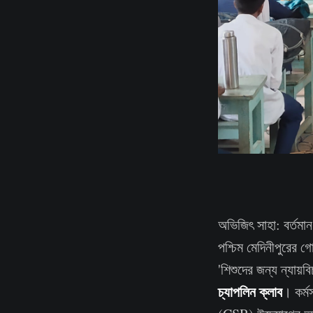
অভিজিৎ সাহা: বর্তমান
পশ্চিম মেদিনীপুরের গো
'শিশুদের জন্য ন্যায়
চ্যাপলিন ক্লাব
। কর্ম