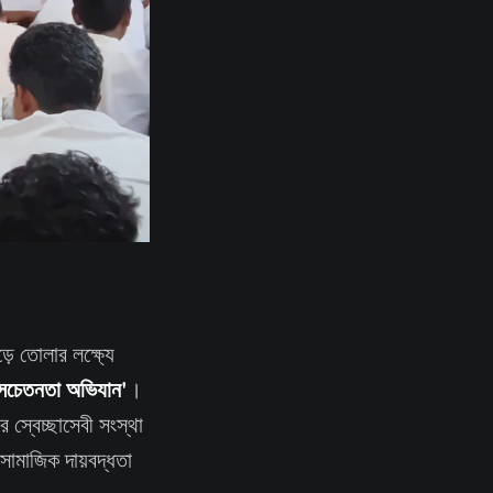
়ে তোলার লক্ষ্যে
় সচেতনতা অভিযান'
।
 স্বেচ্ছাসেবী সংস্থা
সামাজিক দায়বদ্ধতা