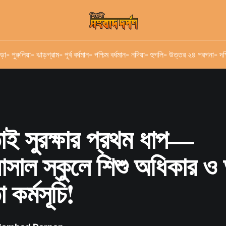
ড়া
- পুরুলিয়া
- ঝাড়গ্রাম
- পূর্ব বর্ধমান
- পশ্চিম বর্ধমান
- নদিয়া
- হুগলি
- উত্তর ২৪ পরগনা
- দক
ই সুরক্ষার প্রথম ধাপ—
়াসাল স্কুলে শিশু অধিকার 
কর্মসূচি!