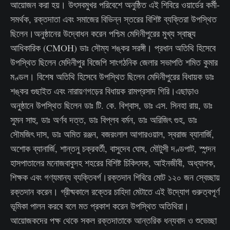
আয়োজন করা হয়। উৎসবমুখর পরিবেশে অনুষ্ঠিত এই শিবিরে ওয়ার্ডের কর্মী-
সমর্থক, রক্তদাতা এবং সমাজের বিভিন্ন স্তরের বিশিষ্ট ব্যক্তিরা উপস্থিত
ছিলেন।অনুষ্ঠানের উদ্বোধন করেন পশ্চিম মেদিনীপুরের মুখ্য স্বাস্থ্য
আধিকারিক (CMOH) ডাঃ সৌম্য শঙ্কর সরঙ্গী। প্রধান অতিথি হিসেবে
উপস্থিত ছিলেন মেদিনীপুর বিজেপি সাংগঠনিক জেলার সভাপতি শমিত কুমার
মণ্ডল। বিশেষ অতিথি হিসেবে উপস্থিত ছিলেন মেদিনীপুরের বিধায়ক ডাঃ
শঙ্কর গুছাইত এবং নারায়ণগড়ের বিধায়ক রামপ্রসাদ গিরি।এছাড়াও
অনুষ্ঠানে উপস্থিত ছিলেন ডাঃ টি. কে. বিশ্বাস, ডাঃ এস. সিনহা রায়, ডাঃ
সুমন সাহু, ডাঃ অর্ণব দত্ত, ডাঃ বিপ্লব বর্মন, ডাঃ অরিজিৎ গুহ, ডাঃ
সৌমজিৎ দাস, ডাঃ অমিত রঞ্জন, বজরংলাল আগারওয়াল, স্বরাজ ব্যানার্জি,
অশোক ব্যানার্জি, শান্তনু চক্রবর্তী, বাসুদেব ঘোষ, মৌটুসী দণ্ডপাট, স্পন্দন
হাসপাতালের মনোজবাবুসহ শহরের বিশিষ্ট চিকিৎসক, আইনজীবী, অধ্যাপক,
শিক্ষক এবং গণ্যমান্য ব্যক্তিবর্গ।রক্তদান শিবিরে মোট ১২০ জন স্বেচ্ছায়
রক্তদান করেন। গ্রীষ্মকালে রক্তের চাহিদা মেটাতে এই উদ্যোগ গুরুত্বপূর্ণ
ভূমিকা পালন করবে বলে মত প্রকাশ করেন উপস্থিত অতিথিরা।
আয়োজকদের পক্ষ থেকে সকল রক্তদাতাকে আন্তরিক ধন্যবাদ ও শুভেচ্ছা