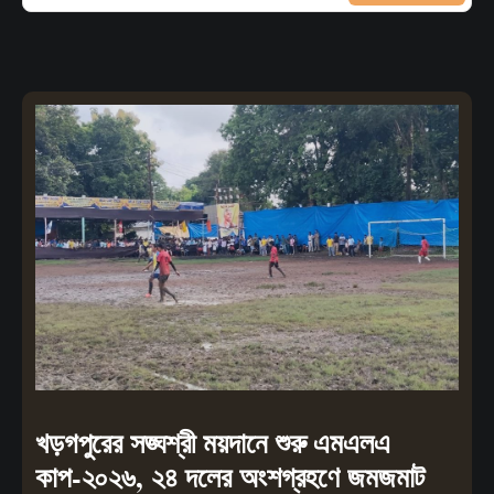
খড়গপুরের সঙ্ঘশ্রী ময়দানে শুরু এমএলএ
কাপ-২০২৬, ২৪ দলের অংশগ্রহণে জমজমাট