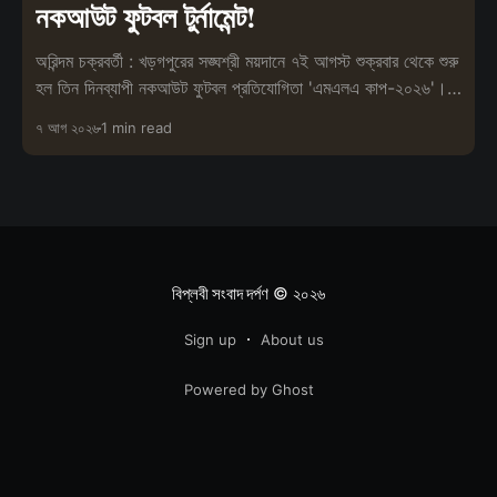
নকআউট ফুটবল টুর্নামেন্ট!
অরিন্দম চক্রবর্তী : খড়গপুরের সঙ্ঘশ্রী ময়দানে ৭ই আগস্ট শুক্রবার থেকে শুরু
হল তিন দিনব্যাপী নকআউট ফুটবল প্রতিযোগিতা 'এমএলএ কাপ-২০২৬'।
ক্রীড়াচর্
৭ আগ ২০২৬
1 min read
বিপ্লবী সংবাদ দর্পণ
© ২০২৬
Sign up
About us
Powered by Ghost