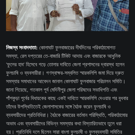
নিজস্ব সংবাদদাতা:
কোলাঘাট ফুলবাজারের দীর্ঘদিনের পরিকাঠামোগত
সমস্যা, রেল দপ্তরের তে-বাজারি টিকিট আদায় এবং বাজারকে আধুনিক
'ফুলের হাব' হিসেবে গড়ে তোলার দাবিতে জেলা প্রশাসনের দ্বারস্থ হলেন
ফুলচাষি ও ব্যবসায়ীরা। গণস্বাক্ষর-সম্বলিত স্মারকলিপি জমা দিয়ে দ্রুত
সমস্যার সমাধানের আবেদন জানাল কোলাঘাট ফুলবাজার পরিচালন সমিতি।
জানা গিয়েছে, গতকাল পূর্ব মেদিনীপুর জেলা পরিষদের সভাধিপতি এবং
পাঁশকুড়া পূর্বের বিধায়কের কাছে একই দাবিতে স্মারকলিপি দেওয়ার পর বুধবার
তাঁদের উপস্থিতিতেই জেলাশাসকের সঙ্গে বৈঠক করেন ফুলচাষি ও
ব্যবসায়ীদের প্রতিনিধিরা। বৈঠকে বাজারের বর্তমান পরিস্থিতি, পরিকাঠামোর
অভাব এবং ব্যবসায়ীদের বিভিন্ন সমস্যার কথা বিস্তারিতভাবে তুলে ধরা
হয়। প্রতিনিধি দলে ছিলেন সারা বাংলা ফুলচাষী ও ফুলব্যবসায়ী সমিতির